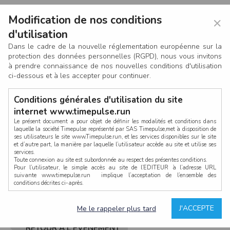
Modification de nos conditions
×
d'utilisation
Dans le cadre de la nouvelle réglementation européenne sur la
protection des données personnelles (RGPD), nous vous invitons
à prendre connaissance de nos nouvelles conditions d'utilisation
ci-dessous et à les accepter pour continuer.
Conditions générales d'utilisation du site
internet www.timepulse.run
Le présent document a pour objet de définir les modalités et conditions dans
laquelle la société Timepulse représenté par SAS Timepulse,met à disposition de
ses utilisateurs le site www.Timepulse.run, et les services disponibles sur le site
CONNEXION
et d’autre part, la manière par laquelle l’utilisateur accède au site et utilise ses
services.
Toute connexion au site est subordonnée au respect des présentes conditions.
Pour l’utilisateur, le simple accès au site de l’EDITEUR à l’adresse URL
suivante www.timepulse.run implique l’acceptation de l’ensemble des
conditions décrites ci-après.
Propriété intellectuelle
Mot de passe oublié ?
J'ACCEPTE
Me le rappeler plus tard
La structure générale du site www.timepulse.run, par quelque procédé que ce
soit, sans l'autorisation préalable et par écrit de Fourcherot Mickael et/ou de ses
partenaires est strictement interdite et serait susceptible de constituer une
RETOUR À L'ÉVÈNEMENT