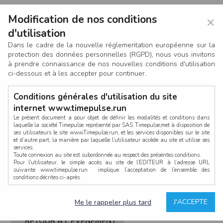
Modification de nos conditions
×
d'utilisation
Dans le cadre de la nouvelle réglementation européenne sur la
protection des données personnelles (RGPD), nous vous invitons
à prendre connaissance de nos nouvelles conditions d'utilisation
ci-dessous et à les accepter pour continuer.
Conditions générales d'utilisation du site
internet www.timepulse.run
Le présent document a pour objet de définir les modalités et conditions dans
laquelle la société Timepulse représenté par SAS Timepulse,met à disposition de
ses utilisateurs le site www.Timepulse.run, et les services disponibles sur le site
CONNEXION
et d’autre part, la manière par laquelle l’utilisateur accède au site et utilise ses
services.
Toute connexion au site est subordonnée au respect des présentes conditions.
Pour l’utilisateur, le simple accès au site de l’EDITEUR à l’adresse URL
suivante www.timepulse.run implique l’acceptation de l’ensemble des
conditions décrites ci-après.
Propriété intellectuelle
Mot de passe oublié ?
J'ACCEPTE
Me le rappeler plus tard
La structure générale du site www.timepulse.run, par quelque procédé que ce
soit, sans l'autorisation préalable et par écrit de Fourcherot Mickael et/ou de ses
partenaires est strictement interdite et serait susceptible de constituer une
RETOUR À L'ÉVÈNEMENT