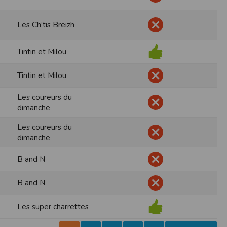
pr.xml
Les Ch’tis Breizh
 avant qu’elles ne transitent sur le réseau.
n utilisant les dernières technologies de
Tintin et Milou
i n’est pas accessible depuis l’extérieur.
Tintin et Milou
ience sur notre site peut en être affectée
ossibilité d'accéder à certaines pages ou
Les coureurs du
dimanche
te de la finalité des cookies.
Les coureurs du
dimanche
B and N
B and N
Les super charrettes