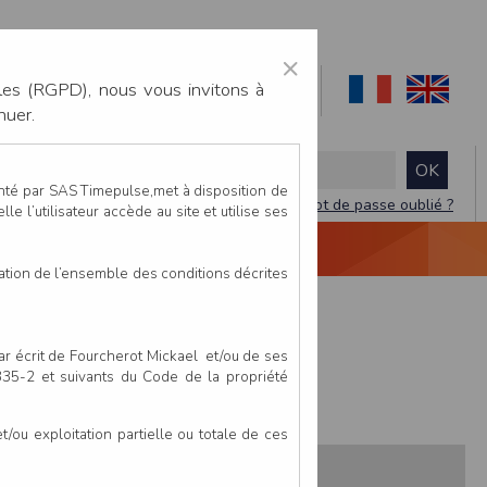
×
les (RGPD), nous vous invitons à
nuer.
enté par SAS Timepulse,met à disposition de
Mot de passe oublié ?
le l’utilisateur accède au site et utilise ses
NTACTEZ-NOUS
DEVIS
VIDÉO LIVE
tation de l’ensemble des conditions décrites
le nantais Relais
par écrit de Fourcherot Mickael et/ou de ses
 335-2 et suivants du Code de la propriété
ou exploitation partielle ou totale de ces
s:
Pays
Club