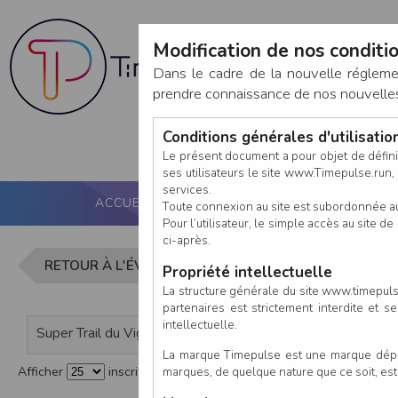
Modification de nos conditio
Dans le cadre de la nouvelle réglem
prendre connaissance de nos nouvelles c
Conditions générales d'utilisati
Le présent document a pour objet de défini
ses utilisateurs le site www.Timepulse.run, e
services.
ACCUEIL
PUCE ACTIVE
NOS SERVICES
Toute connexion au site est subordonnée a
Pour l’utilisateur, le simple accès au site
ci-après.
Liste des in
RETOUR À L'ÉVÈNEMENT
Propriété intellectuelle
La structure générale du site www.timepulse
partenaires est strictement interdite et 
intellectuelle.
Super Trail du Vignoble nantais Relais
La marque Timepulse est une marque déposé
marques, de quelque nature que ce soit, es
Afficher
inscrits par page