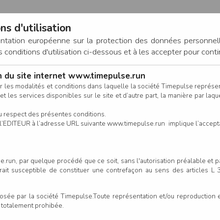
ns d'utilisation
entation européenne sur la protection des données personnel
onditions d'utilisation ci-dessous et à les accepter pour conti
on du site internet www.timepulse.run
CONNEXION
r les modalités et conditions dans laquelle la société Timepulse représ
t les services disponibles sur le site et d’autre part, la manière par laquel
CALENDRIER
RÉSULTATS
INSCRIPTION EN LIGNE
CO
u respect des présentes conditions.
 de l’EDITEUR à l’adresse URL suivante www.timepulse.run implique l’accep
scrits - Super Trail du Vignob
.run, par quelque procédé que ce soit, sans l'autorisation préalable et 
serait susceptible de constituer une contrefaçon au sens des articles L
e par la société Timepulse.Toute représentation et/ou reproduction et/
t totalement prohibée.
Colonne