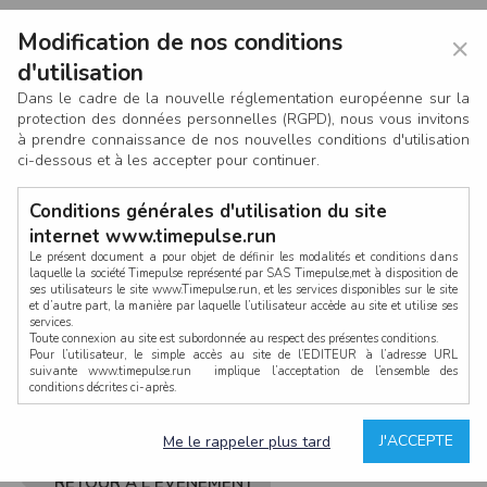
Modification de nos conditions
×
d'utilisation
Dans le cadre de la nouvelle réglementation européenne sur la
protection des données personnelles (RGPD), nous vous invitons
à prendre connaissance de nos nouvelles conditions d'utilisation
ci-dessous et à les accepter pour continuer.
Conditions générales d'utilisation du site
internet www.timepulse.run
Le présent document a pour objet de définir les modalités et conditions dans
laquelle la société Timepulse représenté par SAS Timepulse,met à disposition de
ses utilisateurs le site www.Timepulse.run, et les services disponibles sur le site
CONNEXION
et d’autre part, la manière par laquelle l’utilisateur accède au site et utilise ses
services.
Toute connexion au site est subordonnée au respect des présentes conditions.
Pour l’utilisateur, le simple accès au site de l’EDITEUR à l’adresse URL
suivante www.timepulse.run implique l’acceptation de l’ensemble des
conditions décrites ci-après.
Propriété intellectuelle
Mot de passe oublié ?
J'ACCEPTE
Me le rappeler plus tard
La structure générale du site www.timepulse.run, par quelque procédé que ce
soit, sans l'autorisation préalable et par écrit de Fourcherot Mickael et/ou de ses
partenaires est strictement interdite et serait susceptible de constituer une
RETOUR À L'ÉVÈNEMENT