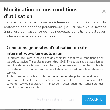
Modification de nos conditions
×
d'utilisation
Dans le cadre de la nouvelle réglementation européenne sur la
protection des données personnelles (RGPD), nous vous invitons
à prendre connaissance de nos nouvelles conditions d'utilisation
ci-dessous et à les accepter pour continuer.
Conditions générales d'utilisation du site
internet www.timepulse.run
Le présent document a pour objet de définir les modalités et conditions dans
laquelle la société Timepulse représenté par SAS Timepulse,met à disposition de
ses utilisateurs le site www.Timepulse.run, et les services disponibles sur le site
CONNEXION
et d’autre part, la manière par laquelle l’utilisateur accède au site et utilise ses
services.
Toute connexion au site est subordonnée au respect des présentes conditions.
Pour l’utilisateur, le simple accès au site de l’EDITEUR à l’adresse URL
suivante www.timepulse.run implique l’acceptation de l’ensemble des
conditions décrites ci-après.
Propriété intellectuelle
Mot de passe oublié ?
J'ACCEPTE
Me le rappeler plus tard
La structure générale du site www.timepulse.run, par quelque procédé que ce
soit, sans l'autorisation préalable et par écrit de Fourcherot Mickael et/ou de ses
partenaires est strictement interdite et serait susceptible de constituer une
RETOUR À L'ÉVÈNEMENT