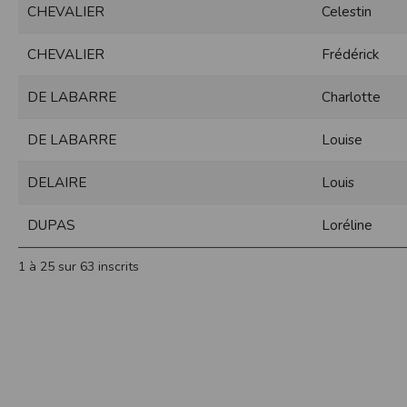
CHEVALIER
Celestin
Sécurisation des données
Les données sont hébergées par l'héberge
CHEVALIER
Frédérick
Toutes les communications entre votre navig
Par ailleurs, les mots de passe ne sont 
DE LABARRE
Charlotte
sécurisation des mots de passe. Enfin, les c
Paramétrer votre navigateur int
DE LABARRE
Louise
Vous pouvez à tout moment choisir de désa
comme par exemple et sans être exhaustif
DELAIRE
Louis
encore la perte de vos préférences sur cer
Afin de gérer les cookies au plus près de v
DUPAS
Loréline
Internet Explorer
Dans Internet Explorer, cliquez sur le bout
1 à 25 sur 63 inscrits
Sous l'onglet
Général
, sous
Historique de n
Cliquez sur le bouton
Afficher les fichiers
.
Firefox
Allez dans l'onglet
Outils du navigateur
puis
Dans la fenêtre qui s'affiche, choisissez
Vie
Safari