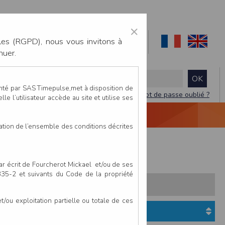
×
les (RGPD), nous vous invitons à
nuer.
enté par SAS Timepulse,met à disposition de
Mot de passe oublié ?
le l’utilisateur accède au site et utilise ses
NTACTEZ-NOUS
DEVIS
VIDÉO LIVE
tation de l’ensemble des conditions décrites
600
par écrit de Fourcherot Mickael et/ou de ses
 335-2 et suivants du Code de la propriété
s:
Pays
Club
ou exploitation partielle ou totale de ces
Etat du dossier