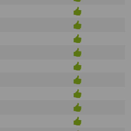
ens électronique ou téléphonique.
rvices.
e tout sans droit à indemnités. L’utilisateur
uler pour l’utilisateur ou tout tiers.
n afin de les adapter aux évolutions du site
elque forme que ce soit sur la nature et les
ements éventuels. La communication de toute
otégées par un droit de propriété.
sur Internet
e l'éditeur
t à participer à des épreuves inscrites au