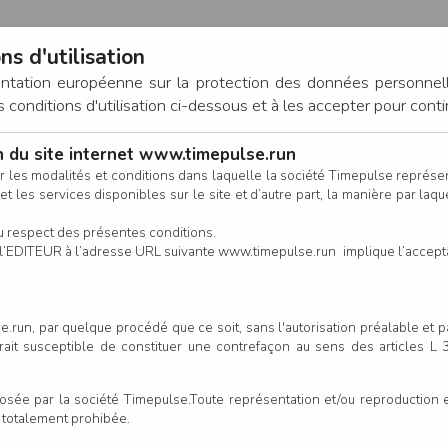
ns d'utilisation
entation européenne sur la protection des données personnel
onditions d'utilisation ci-dessous et à les accepter pour conti
on du site internet www.timepulse.run
CONNEXION
r les modalités et conditions dans laquelle la société Timepulse représ
t les services disponibles sur le site et d’autre part, la manière par laquel
CALENDRIER
RÉSULTATS
INSCRIPTION EN LIGNE
CO
u respect des présentes conditions.
 de l’EDITEUR à l’adresse URL suivante www.timepulse.run implique l’accep
nscrits - Galopades 600
Galopades 
.run, par quelque procédé que ce soit, sans l'autorisation préalable et 
serait susceptible de constituer une contrefaçon au sens des articles L
Colonne
e par la société Timepulse.Toute représentation et/ou reproduction et/
t totalement prohibée.
Club/Asso.