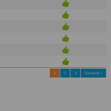
pr.xml
 avant qu’elles ne transitent sur le réseau.
n utilisant les dernières technologies de
i n’est pas accessible depuis l’extérieur.
ience sur notre site peut en être affectée
ossibilité d'accéder à certaines pages ou
te de la finalité des cookies.
1
2
3
Suivante »