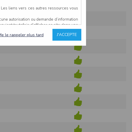
. Les liens vers ces autres ressources vous
ucune autorisation ou demande d’information
convient toutefois d’afficher ce site dans une
u’il estime non conforme à l’objet du site
J'ACCEPTE
Me le rappeler plus tard
es comme étant fiables.
rs typographiques.
n sur ce site.
ent avoir fait l’objet de mises à jour. En
teur en prend connaissance.
de l’utilisateur, qui assume la totalité des
ernier.
e l’interprétation ou de l’utilisation des
 événement hors du contrôle de l’EDITEUR, et
des services.
sions et des performances en terme de temps