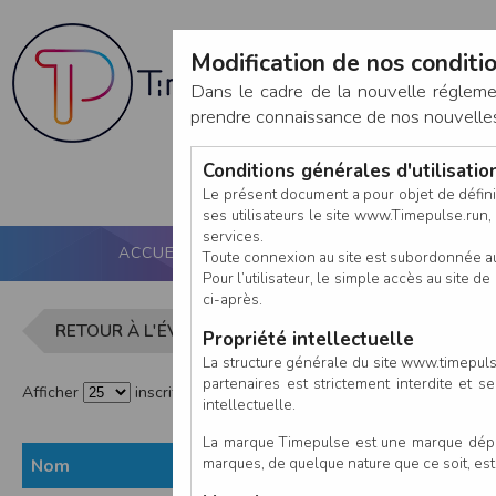
Modification de nos conditio
Dans le cadre de la nouvelle réglem
prendre connaissance de nos nouvelles c
Conditions générales d'utilisati
Le présent document a pour objet de défini
ses utilisateurs le site www.Timepulse.run, e
services.
ACCUEIL
PUCE ACTIVE
NOS SERVICES
Toute connexion au site est subordonnée a
Pour l’utilisateur, le simple accès au site
ci-après.
Liste des i
RETOUR À L'ÉVÈNEMENT
Propriété intellectuelle
La structure générale du site www.timepulse
partenaires est strictement interdite et 
Afficher
inscrits par page
intellectuelle.
La marque Timepulse est une marque déposé
marques, de quelque nature que ce soit, es
Nom
Prénom