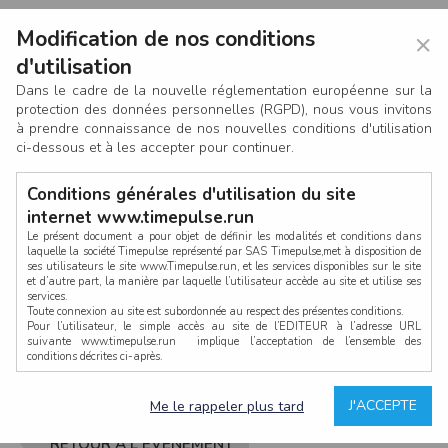
Modification de nos conditions
×
d'utilisation
Dans le cadre de la nouvelle réglementation européenne sur la
protection des données personnelles (RGPD), nous vous invitons
à prendre connaissance de nos nouvelles conditions d'utilisation
ci-dessous et à les accepter pour continuer.
Conditions générales d'utilisation du site
internet www.timepulse.run
Le présent document a pour objet de définir les modalités et conditions dans
laquelle la société Timepulse représenté par SAS Timepulse,met à disposition de
ses utilisateurs le site www.Timepulse.run, et les services disponibles sur le site
CONNEXION
et d’autre part, la manière par laquelle l’utilisateur accède au site et utilise ses
services.
Toute connexion au site est subordonnée au respect des présentes conditions.
Pour l’utilisateur, le simple accès au site de l’EDITEUR à l’adresse URL
suivante www.timepulse.run implique l’acceptation de l’ensemble des
conditions décrites ci-après.
Propriété intellectuelle
Mot de passe oublié ?
J'ACCEPTE
Me le rappeler plus tard
La structure générale du site www.timepulse.run, par quelque procédé que ce
soit, sans l'autorisation préalable et par écrit de Fourcherot Mickael et/ou de ses
partenaires est strictement interdite et serait susceptible de constituer une
RETOUR À L'ÉVÈNEMENT