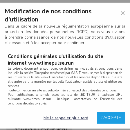
Modification de nos conditions
×
d'utilisation
Dans le cadre de la nouvelle réglementation européenne sur la
protection des données personnelles (RGPD), nous vous invitons
à prendre connaissance de nos nouvelles conditions d'utilisation
ci-dessous et à les accepter pour continuer.
Conditions générales d'utilisation du site
internet www.timepulse.run
Le présent document a pour objet de définir les modalités et conditions dans
laquelle la société Timepulse représenté par SAS Timepulse,met à disposition de
ses utilisateurs le site www.Timepulse.run, et les services disponibles sur le site
CONNEXION
et d’autre part, la manière par laquelle l’utilisateur accède au site et utilise ses
services.
Toute connexion au site est subordonnée au respect des présentes conditions.
Pour l’utilisateur, le simple accès au site de l’EDITEUR à l’adresse URL
suivante www.timepulse.run implique l’acceptation de l’ensemble des
conditions décrites ci-après.
Propriété intellectuelle
Mot de passe oublié ?
J'ACCEPTE
Me le rappeler plus tard
La structure générale du site www.timepulse.run, par quelque procédé que ce
soit, sans l'autorisation préalable et par écrit de Fourcherot Mickael et/ou de ses
partenaires est strictement interdite et serait susceptible de constituer une
RETOUR À L'ÉVÈNEMENT