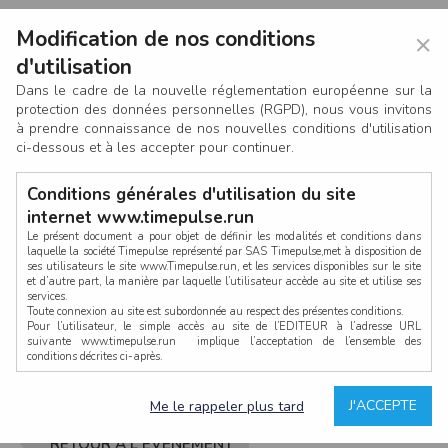
Modification de nos conditions
×
d'utilisation
Dans le cadre de la nouvelle réglementation européenne sur la
protection des données personnelles (RGPD), nous vous invitons
à prendre connaissance de nos nouvelles conditions d'utilisation
ci-dessous et à les accepter pour continuer.
Conditions générales d'utilisation du site
internet www.timepulse.run
Le présent document a pour objet de définir les modalités et conditions dans
laquelle la société Timepulse représenté par SAS Timepulse,met à disposition de
ses utilisateurs le site www.Timepulse.run, et les services disponibles sur le site
CONNEXION
et d’autre part, la manière par laquelle l’utilisateur accède au site et utilise ses
services.
Toute connexion au site est subordonnée au respect des présentes conditions.
Pour l’utilisateur, le simple accès au site de l’EDITEUR à l’adresse URL
suivante www.timepulse.run implique l’acceptation de l’ensemble des
conditions décrites ci-après.
Propriété intellectuelle
Mot de passe oublié ?
J'ACCEPTE
Me le rappeler plus tard
La structure générale du site www.timepulse.run, par quelque procédé que ce
soit, sans l'autorisation préalable et par écrit de Fourcherot Mickael et/ou de ses
partenaires est strictement interdite et serait susceptible de constituer une
RETOUR À L'ÉVÈNEMENT