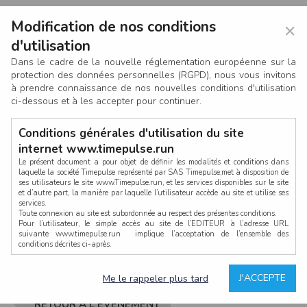
Modification de nos conditions
×
d'utilisation
Dans le cadre de la nouvelle réglementation européenne sur la
protection des données personnelles (RGPD), nous vous invitons
à prendre connaissance de nos nouvelles conditions d'utilisation
ci-dessous et à les accepter pour continuer.
Conditions générales d'utilisation du site
internet www.timepulse.run
Le présent document a pour objet de définir les modalités et conditions dans
laquelle la société Timepulse représenté par SAS Timepulse,met à disposition de
ses utilisateurs le site www.Timepulse.run, et les services disponibles sur le site
CONNEXION
et d’autre part, la manière par laquelle l’utilisateur accède au site et utilise ses
services.
Toute connexion au site est subordonnée au respect des présentes conditions.
Pour l’utilisateur, le simple accès au site de l’EDITEUR à l’adresse URL
suivante www.timepulse.run implique l’acceptation de l’ensemble des
conditions décrites ci-après.
Propriété intellectuelle
Mot de passe oublié ?
J'ACCEPTE
Me le rappeler plus tard
La structure générale du site www.timepulse.run, par quelque procédé que ce
soit, sans l'autorisation préalable et par écrit de Fourcherot Mickael et/ou de ses
partenaires est strictement interdite et serait susceptible de constituer une
RETOUR À L'ÉVÈNEMENT