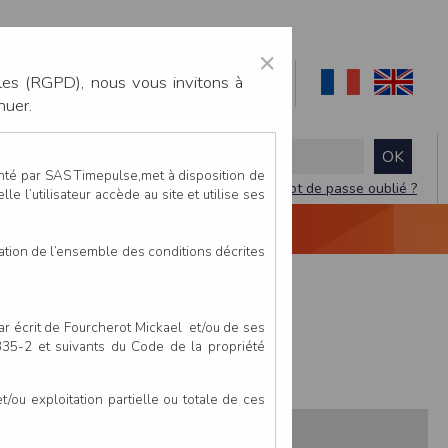
×
les (RGPD), nous vous invitons à
nuer.
enté par SAS Timepulse,met à disposition de
Mot de passe oublié ?
le l’utilisateur accède au site et utilise ses
NTACTEZ-NOUS
DEVIS
VIDÉO LIVE
tation de l’ensemble des conditions décrites
par équipe de 4
par écrit de Fourcherot Mickael et/ou de ses
 335-2 et suivants du Code de la propriété
ou exploitation partielle ou totale de ces
s:
Pays
Club