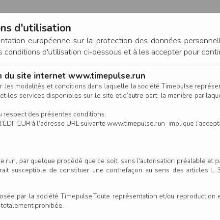
ns d'utilisation
entation européenne sur la protection des données personnel
onditions d'utilisation ci-dessous et à les accepter pour conti
on du site internet www.timepulse.run
CONNEXION
r les modalités et conditions dans laquelle la société Timepulse représ
t les services disponibles sur le site et d’autre part, la manière par laquel
CALENDRIER
RÉSULTATS
INSCRIPTION EN LIGNE
CO
u respect des présentes conditions.
 de l’EDITEUR à l’adresse URL suivante www.timepulse.run implique l’accep
nscrits - 4H00 Monte la Maha 
.run, par quelque procédé que ce soit, sans l'autorisation préalable et 
serait susceptible de constituer une contrefaçon au sens des articles L
e par la société Timepulse.Toute représentation et/ou reproduction et/
t totalement prohibée.
Colonne