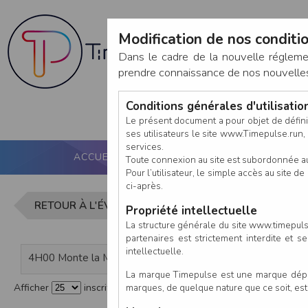
Modification de nos conditio
Dans le cadre de la nouvelle réglem
prendre connaissance de nos nouvelles c
Conditions générales d'utilisati
Le présent document a pour objet de défini
ses utilisateurs le site www.Timepulse.run, e
services.
ACCUEIL
PUCE ACTIVE
NOS SERVICES
Toute connexion au site est subordonnée a
Pour l’utilisateur, le simple accès au site
ci-après.
Liste des i
RETOUR À L'ÉVÈNEMENT
Propriété intellectuelle
La structure générale du site www.timepulse
partenaires est strictement interdite et 
intellectuelle.
4H00 Monte la Maha par équipe de 4
La marque Timepulse est une marque déposé
marques, de quelque nature que ce soit, es
Afficher
inscrits par page