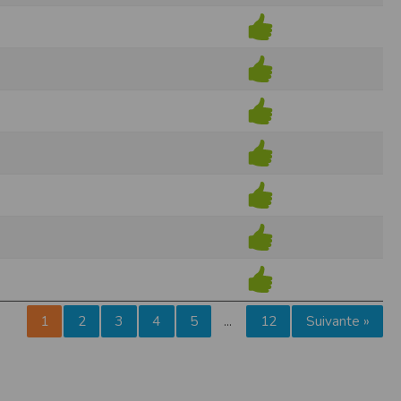
pr.xml
 avant qu’elles ne transitent sur le réseau.
n utilisant les dernières technologies de
i n’est pas accessible depuis l’extérieur.
ience sur notre site peut en être affectée
ossibilité d'accéder à certaines pages ou
te de la finalité des cookies.
1
2
3
4
5
12
Suivante »
…