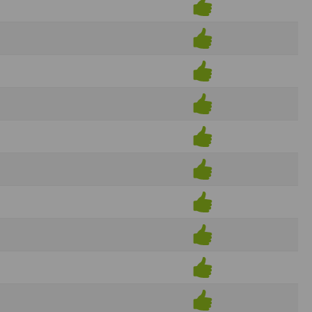
ens électronique ou téléphonique.
rvices.
e tout sans droit à indemnités. L’utilisateur
uler pour l’utilisateur ou tout tiers.
n afin de les adapter aux évolutions du site
elque forme que ce soit sur la nature et les
ements éventuels. La communication de toute
otégées par un droit de propriété.
sur Internet
e l'éditeur
t à participer à des épreuves inscrites au