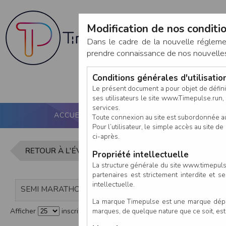
Modification de nos conditio
Dans le cadre de la nouvelle réglem
prendre connaissance de nos nouvelles c
Conditions générales d'utilisati
Le présent document a pour objet de défini
ses utilisateurs le site www.Timepulse.run, e
services.
ACCUEIL
PUCE ACTIVE
NOS SERVICES
Toute connexion au site est subordonnée a
Pour l’utilisateur, le simple accès au site
ci-après.
Liste des 
RETOUR À L'ÉVÈNEMENT
Propriété intellectuelle
La structure générale du site www.timepulse
partenaires est strictement interdite et 
intellectuelle.
SEMI MARATHON DE LA CROIX VERTE
La marque Timepulse est une marque déposé
marques, de quelque nature que ce soit, es
Afficher
inscrits par page