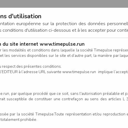
ns d'utilisation
entation européenne sur la protection des données personnel
onditions d'utilisation ci-dessous et à les accepter pour conti
on du site internet www.timepulse.run
CONNEXION
r les modalités et conditions dans laquelle la société Timepulse représ
t les services disponibles sur le site et d’autre part, la manière par laquel
CALENDRIER
RÉSULTATS
INSCRIPTION EN LIGNE
CO
u respect des présentes conditions.
 de l’EDITEUR à l’adresse URL suivante www.timepulse.run implique l’accep
inscrits - SEMI MARATHON D
.run, par quelque procédé que ce soit, sans l'autorisation préalable et 
serait susceptible de constituer une contrefaçon au sens des articles L
e par la société Timepulse.Toute représentation et/ou reproduction et/
t totalement prohibée.
Colonne