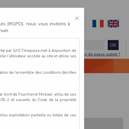
×
les (RGPD), nous vous invitons à
nuer.
enté par SAS Timepulse,met à disposition de
Mot de passe oublié ?
le l’utilisateur accède au site et utilise ses
NTACTEZ-NOUS
DEVIS
VIDÉO LIVE
tation de l’ensemble des conditions décrites
E LA CROIX VERTE
par écrit de Fourcherot Mickael et/ou de ses
 335-2 et suivants du Code de la propriété
ou exploitation partielle ou totale de ces
s:
Pays
Club