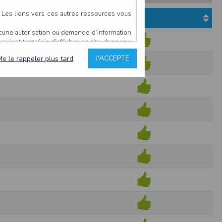
. Les liens vers ces autres ressources vous
Etat du dossier
ucune autorisation ou demande d’information
convient toutefois d’afficher ce site dans une
u’il estime non conforme à l’objet du site
J'ACCEPTE
Me le rappeler plus tard
SME VAL D OISE
es comme étant fiables.
rs typographiques.
n sur ce site.
ent avoir fait l’objet de mises à jour. En
teur en prend connaissance.
de l’utilisateur, qui assume la totalité des
ernier.
e l’interprétation ou de l’utilisation des
 événement hors du contrôle de l’EDITEUR, et
des services.
sions et des performances en terme de temps