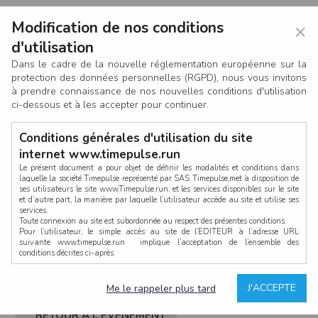
Modification de nos conditions
×
d'utilisation
Dans le cadre de la nouvelle réglementation européenne sur la
protection des données personnelles (RGPD), nous vous invitons
à prendre connaissance de nos nouvelles conditions d'utilisation
ci-dessous et à les accepter pour continuer.
Conditions générales d'utilisation du site
internet www.timepulse.run
Le présent document a pour objet de définir les modalités et conditions dans
laquelle la société Timepulse représenté par SAS Timepulse,met à disposition de
ses utilisateurs le site www.Timepulse.run, et les services disponibles sur le site
CONNEXION
et d’autre part, la manière par laquelle l’utilisateur accède au site et utilise ses
services.
Toute connexion au site est subordonnée au respect des présentes conditions.
Pour l’utilisateur, le simple accès au site de l’EDITEUR à l’adresse URL
suivante www.timepulse.run implique l’acceptation de l’ensemble des
conditions décrites ci-après.
Propriété intellectuelle
Mot de passe oublié ?
J'ACCEPTE
Me le rappeler plus tard
La structure générale du site www.timepulse.run, par quelque procédé que ce
soit, sans l'autorisation préalable et par écrit de Fourcherot Mickael et/ou de ses
partenaires est strictement interdite et serait susceptible de constituer une
RETOUR À L'ÉVÈNEMENT