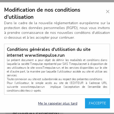
Modification de nos conditions
×
d'utilisation
Dans le cadre de la nouvelle réglementation européenne sur la
protection des données personnelles (RGPD), nous vous invitons
à prendre connaissance de nos nouvelles conditions d'utilisation
ci-dessous et à les accepter pour continuer.
Conditions générales d'utilisation du site
internet www.timepulse.run
Le présent document a pour objet de définir les modalités et conditions dans
laquelle la société Timepulse représenté par SAS Timepulse,met à disposition de
ses utilisateurs le site www.Timepulse.run, et les services disponibles sur le site
CONNEXION
et d’autre part, la manière par laquelle l’utilisateur accède au site et utilise ses
services.
Toute connexion au site est subordonnée au respect des présentes conditions.
Pour l’utilisateur, le simple accès au site de l’EDITEUR à l’adresse URL
suivante www.timepulse.run implique l’acceptation de l’ensemble des
conditions décrites ci-après.
Propriété intellectuelle
Mot de passe oublié ?
J'ACCEPTE
Me le rappeler plus tard
La structure générale du site www.timepulse.run, par quelque procédé que ce
soit, sans l'autorisation préalable et par écrit de Fourcherot Mickael et/ou de ses
partenaires est strictement interdite et serait susceptible de constituer une
RETOUR À L'ÉVÈNEMENT