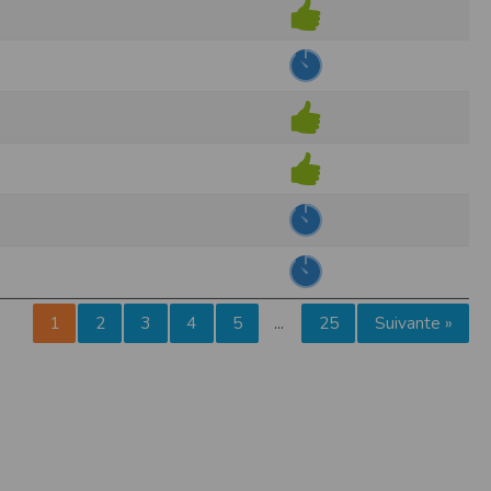
pr.xml
 avant qu’elles ne transitent sur le réseau.
n utilisant les dernières technologies de
i n’est pas accessible depuis l’extérieur.
ience sur notre site peut en être affectée
ossibilité d'accéder à certaines pages ou
te de la finalité des cookies.
1
2
3
4
5
25
Suivante »
…