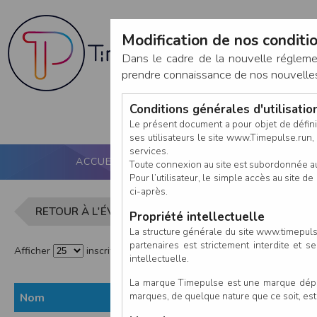
Modification de nos conditio
Dans le cadre de la nouvelle réglem
prendre connaissance de nos nouvelles c
Conditions générales d'utilisati
Le présent document a pour objet de défini
ses utilisateurs le site www.Timepulse.run, e
services.
ACCUEIL
PUCE ACTIVE
NOS SERVICES
Toute connexion au site est subordonnée a
Pour l’utilisateur, le simple accès au site
ci-après.
Liste des in
RETOUR À L'ÉVÈNEMENT
Propriété intellectuelle
La structure générale du site www.timepulse
partenaires est strictement interdite et 
Afficher
inscrits par page
intellectuelle.
La marque Timepulse est une marque déposé
marques, de quelque nature que ce soit, es
Nom
Prénom