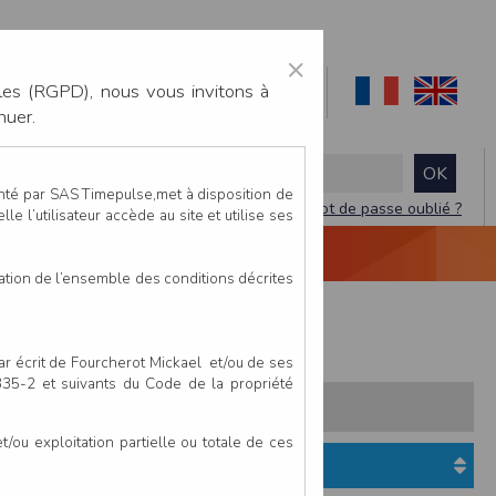
×
les (RGPD), nous vous invitons à
nuer.
enté par SAS Timepulse,met à disposition de
Mot de passe oublié ?
le l’utilisateur accède au site et utilise ses
NTACTEZ-NOUS
DEVIS
VIDÉO LIVE
tation de l’ensemble des conditions décrites
par écrit de Fourcherot Mickael et/ou de ses
 335-2 et suivants du Code de la propriété
s:
Pays
Club
ou exploitation partielle ou totale de ces
Etat du dossier