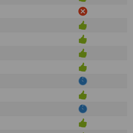
ens électronique ou téléphonique.
rvices.
e tout sans droit à indemnités. L’utilisateur
uler pour l’utilisateur ou tout tiers.
n afin de les adapter aux évolutions du site
elque forme que ce soit sur la nature et les
ements éventuels. La communication de toute
otégées par un droit de propriété.
sur Internet
e l'éditeur
t à participer à des épreuves inscrites au