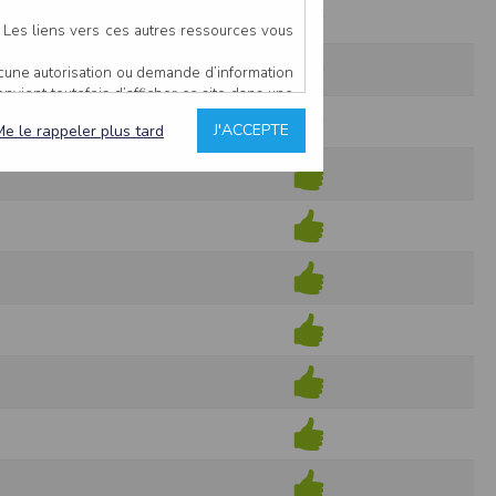
. Les liens vers ces autres ressources vous
ucune autorisation ou demande d’information
convient toutefois d’afficher ce site dans une
u’il estime non conforme à l’objet du site
J'ACCEPTE
Me le rappeler plus tard
es comme étant fiables.
rs typographiques.
n sur ce site.
ent avoir fait l’objet de mises à jour. En
teur en prend connaissance.
de l’utilisateur, qui assume la totalité des
ernier.
e l’interprétation ou de l’utilisation des
 événement hors du contrôle de l’EDITEUR, et
des services.
sions et des performances en terme de temps