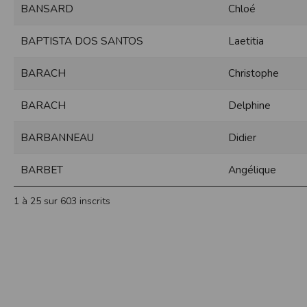
BANSARD
Chloé
Sécurisation des données
Les données sont hébergées par l'héberge
BAPTISTA DOS SANTOS
Laetitia
Toutes les communications entre votre navig
Par ailleurs, les mots de passe ne sont 
BARACH
Christophe
sécurisation des mots de passe. Enfin, les c
Paramétrer votre navigateur int
BARACH
Delphine
Vous pouvez à tout moment choisir de désa
comme par exemple et sans être exhaustif
BARBANNEAU
Didier
encore la perte de vos préférences sur cer
Afin de gérer les cookies au plus près de v
BARBET
Angélique
Internet Explorer
Dans Internet Explorer, cliquez sur le bout
1 à 25 sur 603 inscrits
Sous l'onglet
Général
, sous
Historique de n
Cliquez sur le bouton
Afficher les fichiers
.
Firefox
Allez dans l'onglet
Outils du navigateur
puis
Dans la fenêtre qui s'affiche, choisissez
Vie
Safari