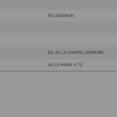
ur suivant :https://www.ovh.com/fr/protection-donnees-personnelles/gd
ES COUERON
ateur et nos serveurs utilisent le protocole HTTPS qui crypte les données
pas stockés en clair dans notre base de données mais sont cryptés e
ommunications entre nos différents serveurs se font sur un réseau privé qu
ernet
ctiver les cookies sur votre ordinateur. Notez cependant que votre expér
, la perte de votre session membre lorsque vous changez de page, l'imp
S/L AC LA CHAPELLE/ERDRE
taines pages.
os attentes nous vous invitons à paramétrer votre navigateur en tenant comp
S/L LE MANS A 72
on
Outils
, puis sur
Options Internet
.
avigation
, cliquez sur
Paramètres
.
 sélectionnez le menu
Options
 privée
et cliquez sur
Affichez les cookies