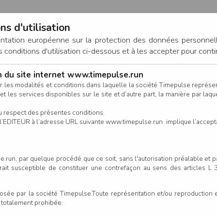
ns d'utilisation
entation européenne sur la protection des données personnel
onditions d'utilisation ci-dessous et à les accepter pour conti
on du site internet www.timepulse.run
CONNEXION
r les modalités et conditions dans laquelle la société Timepulse représ
t les services disponibles sur le site et d’autre part, la manière par laquel
CALENDRIER
RÉSULTATS
INSCRIPTION EN LIGNE
CO
u respect des présentes conditions.
 de l’EDITEUR à l’adresse URL suivante www.timepulse.run implique l’accep
scrits - Anjou (18 km)
Anjou (18 km)
.run, par quelque procédé que ce soit, sans l'autorisation préalable et 
serait susceptible de constituer une contrefaçon au sens des articles L
Colonne
e par la société Timepulse.Toute représentation et/ou reproduction et/
t totalement prohibée.
Club/Asso.