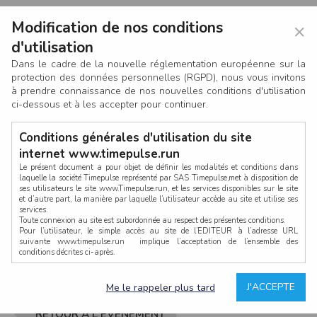
Modification de nos conditions
×
d'utilisation
Dans le cadre de la nouvelle réglementation européenne sur la
protection des données personnelles (RGPD), nous vous invitons
à prendre connaissance de nos nouvelles conditions d'utilisation
ci-dessous et à les accepter pour continuer.
Conditions générales d'utilisation du site
internet www.timepulse.run
Le présent document a pour objet de définir les modalités et conditions dans
laquelle la société Timepulse représenté par SAS Timepulse,met à disposition de
ses utilisateurs le site www.Timepulse.run, et les services disponibles sur le site
CONNEXION
et d’autre part, la manière par laquelle l’utilisateur accède au site et utilise ses
services.
Toute connexion au site est subordonnée au respect des présentes conditions.
Pour l’utilisateur, le simple accès au site de l’EDITEUR à l’adresse URL
suivante www.timepulse.run implique l’acceptation de l’ensemble des
conditions décrites ci-après.
Propriété intellectuelle
Mot de passe oublié ?
J'ACCEPTE
Me le rappeler plus tard
La structure générale du site www.timepulse.run, par quelque procédé que ce
soit, sans l'autorisation préalable et par écrit de Fourcherot Mickael et/ou de ses
partenaires est strictement interdite et serait susceptible de constituer une
RETOUR À L'ÉVÈNEMENT