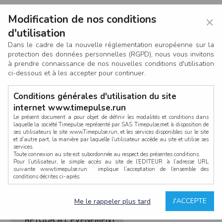
Modification de nos conditions
×
d'utilisation
Dans le cadre de la nouvelle réglementation européenne sur la
protection des données personnelles (RGPD), nous vous invitons
à prendre connaissance de nos nouvelles conditions d'utilisation
ci-dessous et à les accepter pour continuer.
Conditions générales d'utilisation du site
internet www.timepulse.run
Le présent document a pour objet de définir les modalités et conditions dans
laquelle la société Timepulse représenté par SAS Timepulse,met à disposition de
ses utilisateurs le site www.Timepulse.run, et les services disponibles sur le site
CONNEXION
et d’autre part, la manière par laquelle l’utilisateur accède au site et utilise ses
services.
Toute connexion au site est subordonnée au respect des présentes conditions.
Pour l’utilisateur, le simple accès au site de l’EDITEUR à l’adresse URL
suivante www.timepulse.run implique l’acceptation de l’ensemble des
conditions décrites ci-après.
Propriété intellectuelle
Mot de passe oublié ?
J'ACCEPTE
Me le rappeler plus tard
La structure générale du site www.timepulse.run, par quelque procédé que ce
soit, sans l'autorisation préalable et par écrit de Fourcherot Mickael et/ou de ses
partenaires est strictement interdite et serait susceptible de constituer une
RETOUR À L'ÉVÈNEMENT