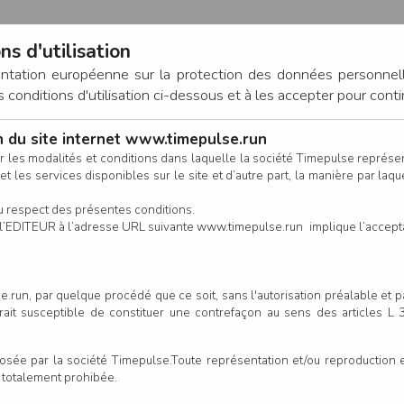
ns d'utilisation
entation européenne sur la protection des données personnel
onditions d'utilisation ci-dessous et à les accepter pour conti
on du site internet www.timepulse.run
CONNEXION
r les modalités et conditions dans laquelle la société Timepulse représ
t les services disponibles sur le site et d’autre part, la manière par laquel
CALENDRIER
RÉSULTATS
INSCRIPTION EN LIGNE
CO
u respect des présentes conditions.
 de l’EDITEUR à l’adresse URL suivante www.timepulse.run implique l’accep
nscrits - Ekiden de Nantes - É
.run, par quelque procédé que ce soit, sans l'autorisation préalable et 
serait susceptible de constituer une contrefaçon au sens des articles L
e par la société Timepulse.Toute représentation et/ou reproduction et/
t totalement prohibée.
Colonne