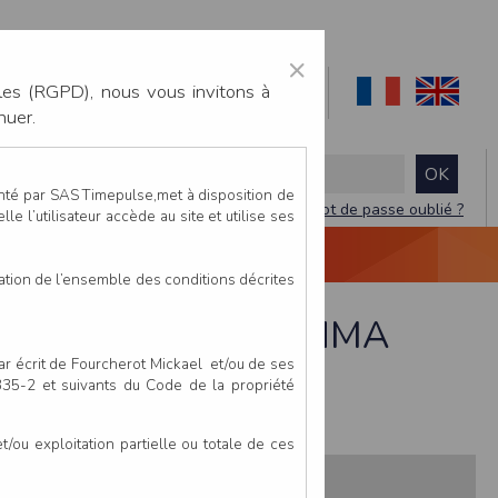
×
les (RGPD), nous vous invitons à
nuer.
enté par SAS Timepulse,met à disposition de
Mot de passe oublié ?
le l’utilisateur accède au site et utilise ses
NTACTEZ-NOUS
DEVIS
VIDÉO LIVE
tation de l’ensemble des conditions décrites
tudiants / Licenciés NMA
par écrit de Fourcherot Mickael et/ou de ses
 335-2 et suivants du Code de la propriété
ou exploitation partielle ou totale de ces
s:
Pays
Club