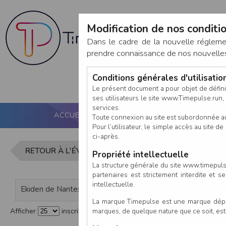
Modification de nos conditio
Dans le cadre de la nouvelle réglem
prendre connaissance de nos nouvelles c
Conditions générales d'utilisati
Le présent document a pour objet de défini
ses utilisateurs le site www.Timepulse.run, e
services.
ACCUEIL
PUCE ACTIVE
NOS SERVICES
Toute connexion au site est subordonnée a
Pour l’utilisateur, le simple accès au site
ci-après.
Liste des i
RETOUR À L'ÉVÈNEMENT
Propriété intellectuelle
La structure générale du site www.timepulse
partenaires est strictement interdite et 
intellectuelle.
Ekiden de Nantes - Étudiants / Licenciés NMA
La marque Timepulse est une marque déposé
marques, de quelque nature que ce soit, es
Afficher
inscrits par page