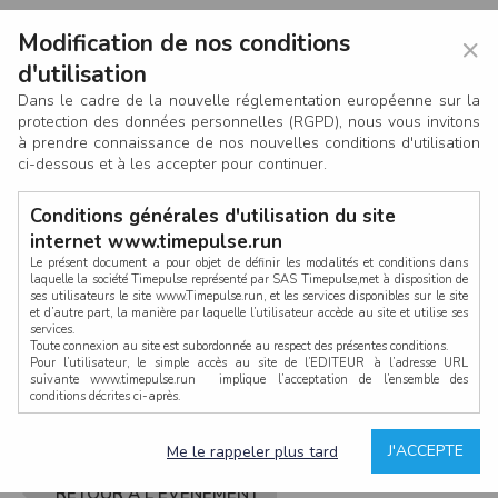
Modification de nos conditions
×
d'utilisation
Dans le cadre de la nouvelle réglementation européenne sur la
protection des données personnelles (RGPD), nous vous invitons
à prendre connaissance de nos nouvelles conditions d'utilisation
ci-dessous et à les accepter pour continuer.
Conditions générales d'utilisation du site
internet www.timepulse.run
Le présent document a pour objet de définir les modalités et conditions dans
laquelle la société Timepulse représenté par SAS Timepulse,met à disposition de
ses utilisateurs le site www.Timepulse.run, et les services disponibles sur le site
CONNEXION
et d’autre part, la manière par laquelle l’utilisateur accède au site et utilise ses
services.
Toute connexion au site est subordonnée au respect des présentes conditions.
Pour l’utilisateur, le simple accès au site de l’EDITEUR à l’adresse URL
suivante www.timepulse.run implique l’acceptation de l’ensemble des
conditions décrites ci-après.
Propriété intellectuelle
Mot de passe oublié ?
J'ACCEPTE
Me le rappeler plus tard
La structure générale du site www.timepulse.run, par quelque procédé que ce
soit, sans l'autorisation préalable et par écrit de Fourcherot Mickael et/ou de ses
partenaires est strictement interdite et serait susceptible de constituer une
RETOUR À L'ÉVÈNEMENT