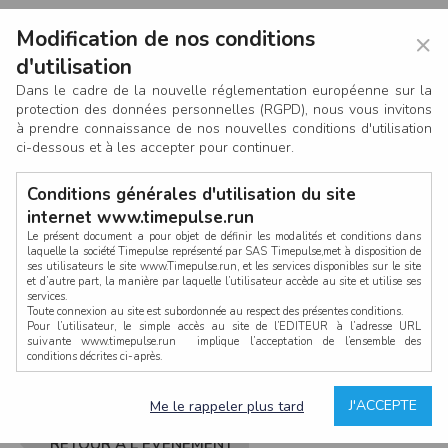
Modification de nos conditions
×
d'utilisation
Dans le cadre de la nouvelle réglementation européenne sur la
protection des données personnelles (RGPD), nous vous invitons
à prendre connaissance de nos nouvelles conditions d'utilisation
ci-dessous et à les accepter pour continuer.
Conditions générales d'utilisation du site
internet www.timepulse.run
Le présent document a pour objet de définir les modalités et conditions dans
laquelle la société Timepulse représenté par SAS Timepulse,met à disposition de
ses utilisateurs le site www.Timepulse.run, et les services disponibles sur le site
CONNEXION
et d’autre part, la manière par laquelle l’utilisateur accède au site et utilise ses
services.
Toute connexion au site est subordonnée au respect des présentes conditions.
Pour l’utilisateur, le simple accès au site de l’EDITEUR à l’adresse URL
suivante www.timepulse.run implique l’acceptation de l’ensemble des
conditions décrites ci-après.
Propriété intellectuelle
Mot de passe oublié ?
J'ACCEPTE
Me le rappeler plus tard
La structure générale du site www.timepulse.run, par quelque procédé que ce
soit, sans l'autorisation préalable et par écrit de Fourcherot Mickael et/ou de ses
partenaires est strictement interdite et serait susceptible de constituer une
RETOUR À L'ÉVÈNEMENT