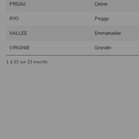
PREAU
Celine
Sécurisation des données
Les données sont hébergées par l'héberge
RYO
Peggy
Toutes les communications entre votre navig
Par ailleurs, les mots de passe ne sont 
VALLEE
Emmanuelle
sécurisation des mots de passe. Enfin, les c
Paramétrer votre navigateur int
VIRGINIE
Grondin
Vous pouvez à tout moment choisir de désa
comme par exemple et sans être exhaustif
1 à 23 sur 23 inscrits
encore la perte de vos préférences sur cer
Afin de gérer les cookies au plus près de v
Internet Explorer
Dans Internet Explorer, cliquez sur le bout
Sous l'onglet
Général
, sous
Historique de n
Cliquez sur le bouton
Afficher les fichiers
.
Firefox
Allez dans l'onglet
Outils du navigateur
puis
Dans la fenêtre qui s'affiche, choisissez
Vie
Safari