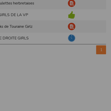
oulettes herbretaises
pr.xml
GIRLS DE LA VP
 avant qu’elles ne transitent sur le réseau.
n utilisant les dernières technologies de
ks de Touraine Girlz
i n’est pas accessible depuis l’extérieur.
E DROITE GIRLS
ience sur notre site peut en être affectée
ossibilité d'accéder à certaines pages ou
1
te de la finalité des cookies.