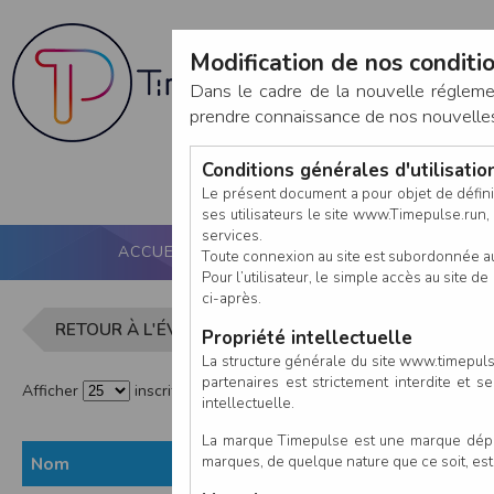
Modification de nos conditio
Dans le cadre de la nouvelle réglem
prendre connaissance de nos nouvelles c
Conditions générales d'utilisati
Le présent document a pour objet de défini
ses utilisateurs le site www.Timepulse.run, e
services.
ACCUEIL
PUCE ACTIVE
NOS SERVICES
Toute connexion au site est subordonnée a
Pour l’utilisateur, le simple accès au site
ci-après.
Liste des i
RETOUR À L'ÉVÈNEMENT
Propriété intellectuelle
La structure générale du site www.timepulse
partenaires est strictement interdite et 
Afficher
inscrits par page
intellectuelle.
La marque Timepulse est une marque déposé
marques, de quelque nature que ce soit, es
Nom
Prénom