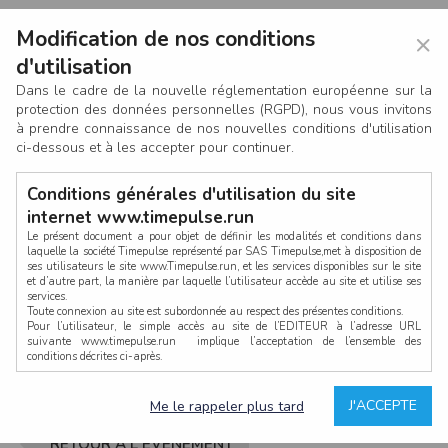
Modification de nos conditions
×
d'utilisation
Dans le cadre de la nouvelle réglementation européenne sur la
protection des données personnelles (RGPD), nous vous invitons
à prendre connaissance de nos nouvelles conditions d'utilisation
ci-dessous et à les accepter pour continuer.
Conditions générales d'utilisation du site
internet www.timepulse.run
Le présent document a pour objet de définir les modalités et conditions dans
laquelle la société Timepulse représenté par SAS Timepulse,met à disposition de
ses utilisateurs le site www.Timepulse.run, et les services disponibles sur le site
CONNEXION
et d’autre part, la manière par laquelle l’utilisateur accède au site et utilise ses
services.
Toute connexion au site est subordonnée au respect des présentes conditions.
Pour l’utilisateur, le simple accès au site de l’EDITEUR à l’adresse URL
suivante www.timepulse.run implique l’acceptation de l’ensemble des
conditions décrites ci-après.
Propriété intellectuelle
Mot de passe oublié ?
J'ACCEPTE
Me le rappeler plus tard
La structure générale du site www.timepulse.run, par quelque procédé que ce
soit, sans l'autorisation préalable et par écrit de Fourcherot Mickael et/ou de ses
partenaires est strictement interdite et serait susceptible de constituer une
RETOUR À L'ÉVÈNEMENT