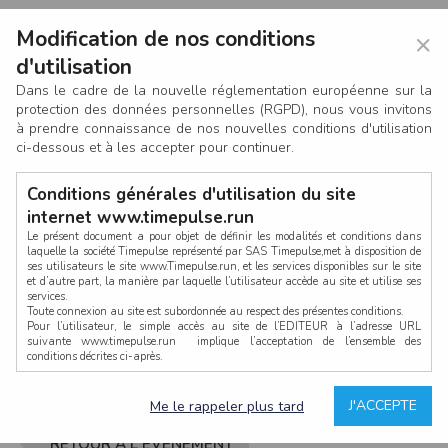
Modification de nos conditions
×
d'utilisation
Dans le cadre de la nouvelle réglementation européenne sur la
protection des données personnelles (RGPD), nous vous invitons
à prendre connaissance de nos nouvelles conditions d'utilisation
ci-dessous et à les accepter pour continuer.
Conditions générales d'utilisation du site
internet www.timepulse.run
Le présent document a pour objet de définir les modalités et conditions dans
laquelle la société Timepulse représenté par SAS Timepulse,met à disposition de
ses utilisateurs le site www.Timepulse.run, et les services disponibles sur le site
CONNEXION
et d’autre part, la manière par laquelle l’utilisateur accède au site et utilise ses
services.
Toute connexion au site est subordonnée au respect des présentes conditions.
Pour l’utilisateur, le simple accès au site de l’EDITEUR à l’adresse URL
suivante www.timepulse.run implique l’acceptation de l’ensemble des
conditions décrites ci-après.
Propriété intellectuelle
Mot de passe oublié ?
J'ACCEPTE
Me le rappeler plus tard
La structure générale du site www.timepulse.run, par quelque procédé que ce
soit, sans l'autorisation préalable et par écrit de Fourcherot Mickael et/ou de ses
partenaires est strictement interdite et serait susceptible de constituer une
RETOUR À L'ÉVÈNEMENT