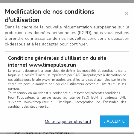
Modification de nos conditions
×
d'utilisation
Dans le cadre de la nouvelle réglementation européenne sur la
protection des données personnelles (RGPD), nous vous invitons
à prendre connaissance de nos nouvelles conditions d'utilisation
ci-dessous et à les accepter pour continuer.
Conditions générales d'utilisation du site
internet www.timepulse.run
Le présent document a pour objet de définir les modalités et conditions dans
laquelle la société Timepulse représenté par SAS Timepulse,met à disposition de
ses utilisateurs le site www.Timepulse.run, et les services disponibles sur le site
CONNEXION
et d’autre part, la manière par laquelle l’utilisateur accède au site et utilise ses
services.
Toute connexion au site est subordonnée au respect des présentes conditions.
Pour l’utilisateur, le simple accès au site de l’EDITEUR à l’adresse URL
suivante www.timepulse.run implique l’acceptation de l’ensemble des
conditions décrites ci-après.
Propriété intellectuelle
Mot de passe oublié ?
J'ACCEPTE
Me le rappeler plus tard
La structure générale du site www.timepulse.run, par quelque procédé que ce
soit, sans l'autorisation préalable et par écrit de Fourcherot Mickael et/ou de ses
partenaires est strictement interdite et serait susceptible de constituer une
RETOUR À L'ÉVÈNEMENT