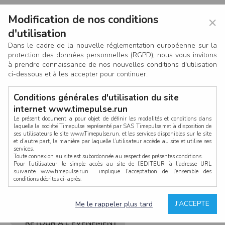
Modification de nos conditions
×
d'utilisation
Dans le cadre de la nouvelle réglementation européenne sur la
protection des données personnelles (RGPD), nous vous invitons
à prendre connaissance de nos nouvelles conditions d'utilisation
ci-dessous et à les accepter pour continuer.
Conditions générales d'utilisation du site
internet www.timepulse.run
Le présent document a pour objet de définir les modalités et conditions dans
laquelle la société Timepulse représenté par SAS Timepulse,met à disposition de
ses utilisateurs le site www.Timepulse.run, et les services disponibles sur le site
CONNEXION
et d’autre part, la manière par laquelle l’utilisateur accède au site et utilise ses
services.
Toute connexion au site est subordonnée au respect des présentes conditions.
Pour l’utilisateur, le simple accès au site de l’EDITEUR à l’adresse URL
suivante www.timepulse.run implique l’acceptation de l’ensemble des
conditions décrites ci-après.
Propriété intellectuelle
Mot de passe oublié ?
J'ACCEPTE
Me le rappeler plus tard
La structure générale du site www.timepulse.run, par quelque procédé que ce
soit, sans l'autorisation préalable et par écrit de Fourcherot Mickael et/ou de ses
partenaires est strictement interdite et serait susceptible de constituer une
RETOUR À L'ÉVÈNEMENT