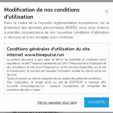
Modification de nos conditions
×
d'utilisation
Dans le cadre de la nouvelle réglementation européenne sur la
protection des données personnelles (RGPD), nous vous invitons
à prendre connaissance de nos nouvelles conditions d'utilisation
ci-dessous et à les accepter pour continuer.
Conditions générales d'utilisation du site
internet www.timepulse.run
Le présent document a pour objet de définir les modalités et conditions dans
laquelle la société Timepulse représenté par SAS Timepulse,met à disposition de
ses utilisateurs le site www.Timepulse.run, et les services disponibles sur le site
CONNEXION
et d’autre part, la manière par laquelle l’utilisateur accède au site et utilise ses
services.
Toute connexion au site est subordonnée au respect des présentes conditions.
Pour l’utilisateur, le simple accès au site de l’EDITEUR à l’adresse URL
suivante www.timepulse.run implique l’acceptation de l’ensemble des
conditions décrites ci-après.
Propriété intellectuelle
Mot de passe oublié ?
J'ACCEPTE
Me le rappeler plus tard
La structure générale du site www.timepulse.run, par quelque procédé que ce
soit, sans l'autorisation préalable et par écrit de Fourcherot Mickael et/ou de ses
partenaires est strictement interdite et serait susceptible de constituer une
RETOUR À L'ÉVÈNEMENT