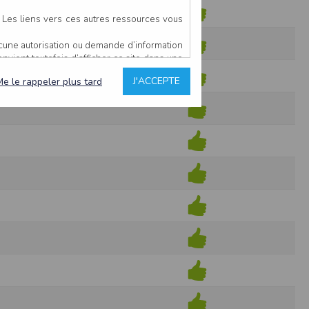
IS
. Les liens vers ces autres ressources vous
ucune autorisation ou demande d’information
convient toutefois d’afficher ce site dans une
u’il estime non conforme à l’objet du site
J'ACCEPTE
Me le rappeler plus tard
es comme étant fiables.
rs typographiques.
n sur ce site.
ent avoir fait l’objet de mises à jour. En
teur en prend connaissance.
de l’utilisateur, qui assume la totalité des
ernier.
e l’interprétation ou de l’utilisation des
 événement hors du contrôle de l’EDITEUR, et
des services.
sions et des performances en terme de temps