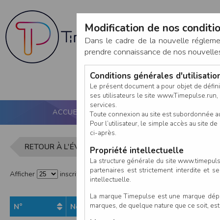
Modification de nos conditio
Dans le cadre de la nouvelle réglem
prendre connaissance de nos nouvelles c
Conditions générales d'utilisati
Le présent document a pour objet de défini
ses utilisateurs le site www.Timepulse.run, e
services.
ACCUEIL
PUCE ACTIVE
NOS SERVICES
Toute connexion au site est subordonnée a
Pour l’utilisateur, le simple accès au site
ci-après.
Liste des in
RETOUR À L'ÉVÈNEMENT
Propriété intellectuelle
La structure générale du site www.timepulse
partenaires est strictement interdite et 
Afficher
inscrits par page
intellectuelle.
La marque Timepulse est une marque déposé
marques, de quelque nature que ce soit, es
N°
Nom
Pr