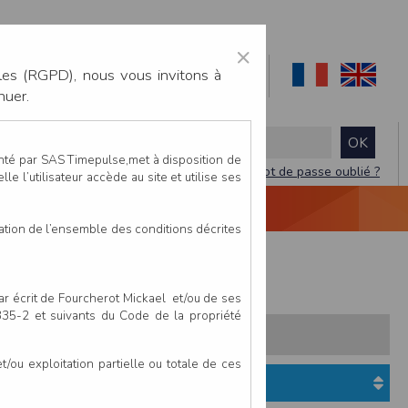
×
les (RGPD), nous vous invitons à
nuer.
enté par SAS Timepulse,met à disposition de
Mot de passe oublié ?
le l’utilisateur accède au site et utilise ses
NTACTEZ-NOUS
DEVIS
VIDÉO LIVE
tation de l’ensemble des conditions décrites
se
Course Nature d'Héloïse
par écrit de Fourcherot Mickael et/ou de ses
 335-2 et suivants du Code de la propriété
s:
Pays
Club
ou exploitation partielle ou totale de ces
Etat du dossier