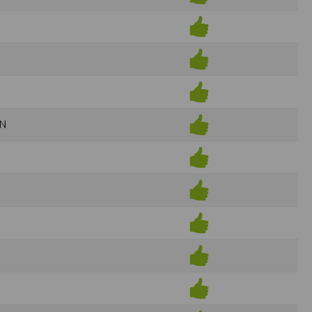
ens électronique ou téléphonique.
rvices.
e tout sans droit à indemnités. L’utilisateur
uler pour l’utilisateur ou tout tiers.
n afin de les adapter aux évolutions du site
EN
elque forme que ce soit sur la nature et les
ements éventuels. La communication de toute
otégées par un droit de propriété.
sur Internet
e l'éditeur
t à participer à des épreuves inscrites au