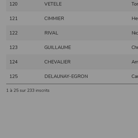
120
VETELE
To
Sécurisation des données
Les données sont hébergées par l'héberge
121
CIMMIER
He
Toutes les communications entre votre navig
Par ailleurs, les mots de passe ne sont 
122
RIVAL
Nic
sécurisation des mots de passe. Enfin, les c
Paramétrer votre navigateur int
123
GUILLAUME
Chr
Vous pouvez à tout moment choisir de désa
comme par exemple et sans être exhaustif
124
CHEVALIER
Ar
encore la perte de vos préférences sur cer
Afin de gérer les cookies au plus près de v
125
DELAUNAY-EGRON
Ca
Internet Explorer
Dans Internet Explorer, cliquez sur le bout
1 à 25 sur 233 inscrits
Sous l'onglet
Général
, sous
Historique de n
Cliquez sur le bouton
Afficher les fichiers
.
Firefox
Allez dans l'onglet
Outils du navigateur
puis
Dans la fenêtre qui s'affiche, choisissez
Vie
Safari