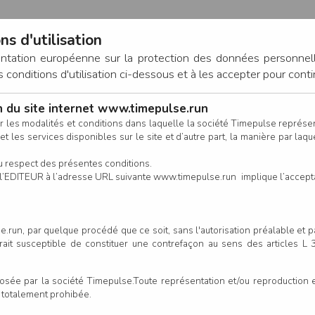
ns d'utilisation
entation européenne sur la protection des données personnel
onditions d'utilisation ci-dessous et à les accepter pour conti
on du site internet www.timepulse.run
CONNEXION
r les modalités et conditions dans laquelle la société Timepulse représ
t les services disponibles sur le site et d’autre part, la manière par laquel
CALENDRIER
RÉSULTATS
INSCRIPTION EN LIGNE
CO
u respect des présentes conditions.
 de l’EDITEUR à l’adresse URL suivante www.timepulse.run implique l’accep
scrits - Course Nature d'Héloï
.run, par quelque procédé que ce soit, sans l'autorisation préalable et 
serait susceptible de constituer une contrefaçon au sens des articles L
Colonne
e par la société Timepulse.Toute représentation et/ou reproduction et/
t totalement prohibée.
énom
Club/Asso.