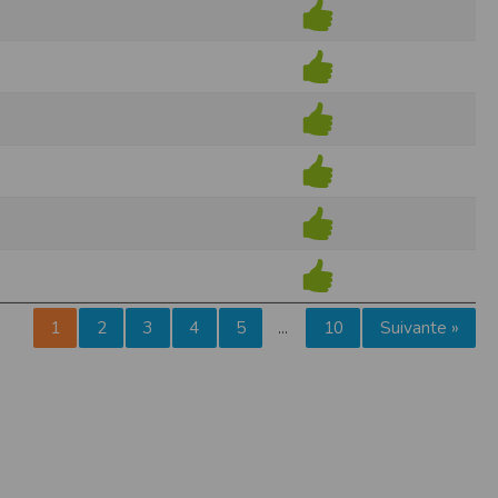
pr.xml
 avant qu’elles ne transitent sur le réseau.
n utilisant les dernières technologies de
i n’est pas accessible depuis l’extérieur.
ience sur notre site peut en être affectée
ossibilité d'accéder à certaines pages ou
te de la finalité des cookies.
1
2
3
4
5
10
Suivante »
…