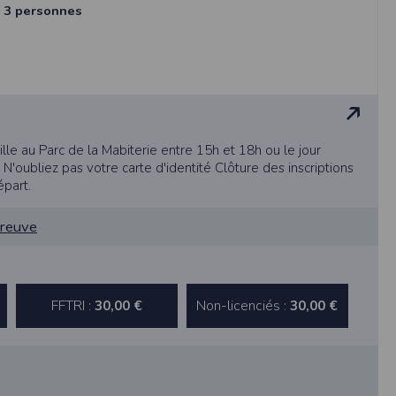
e
3 personnes
ille au Parc de la Mabiterie entre 15h et 18h ou le jour
'oubliez pas votre carte d'identité Clôture des inscriptions
ne tablette ou un smartphone.
épart.
vous disposez d'un compte membre, retenir
preuve
pulse.run
FFTRI :
Non-licenciés :
30,00 €
30,00 €
te à été déclaré à la Commission Nationale de
 des fonctionnalités du site. Les données
 pages web, et d'effectuer une localisation
es que vous nous transmettez volontairement