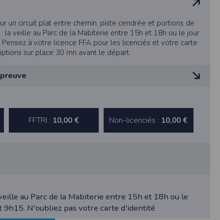
 un circuit plat entre chemin, piste cendrée et portions de
: la veille au Parc de la Mabiterie entre 15h et 18h ou le jour
étisme
ensez à votre licence FFA pour les licenciés et votre carte
riptions sur place 30 mn avant le départ.
épreuve
 de rectification aux informations qui vous
hlètes devront laisser la place aux athlètes du semi-
t ne pas gêner la progression de ceux-ci (attention aux
s légitimes, vous opposer au traitement des
FFTRI :
Non-licenciés :
10,00 €
10,00 €
 veille au Parc de la Mabiterie entre 15h et 18h ou le
rmément à notre politique de confidentialité,
9h15. N'oubliez pas votre carte d'identité
s services de synchronisation de base, il est