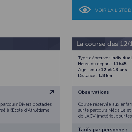
 appareil lorsque vous utilisez l'application. Si vous souhaitez mettre fin 
ant les paramètres de votre appareil.
VOIR LA LISTE D
.
ions pour l'appareil photo si l'utilisateur souhaite télécharger une p
artagez.
ions de vos contacts.
La course des 12/
cation, aucune information sur vos cartes de crédit ou de débit ne sera co
Type d’épreuve :
Individuel
Heure du départ :
11h45
e user is interested in uploading a photo to the gallery. We collect info
Age : entre
12 et 13 ans
acts.
Distance :
1.8 km
ormation about your credit or debit cards will be collected.
Observations
parcourir Divers obstacles
Course réservée aux enfant
ersé à l'Ecole d'Athlétisme
sur le parcours Médaille et 
de l'ACV (matériel pour les
Tarifs par personne :