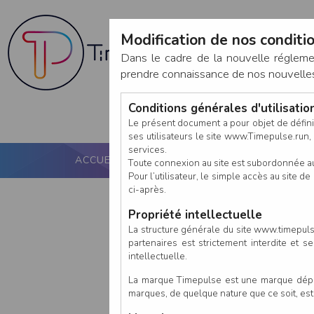
Modification de nos conditio
Dans le cadre de la nouvelle réglem
prendre connaissance de nos nouvelles c
Conditions générales d'utilisati
Le présent document a pour objet de défini
ses utilisateurs le site www.Timepulse.run, e
services.
ACCUEIL
PUCE ACTIVE
NOS SERVICES
Toute connexion au site est subordonnée a
Pour l’utilisateur, le simple accès au site
ci-après.
Propriété intellectuelle
La structure générale du site www.timepulse
partenaires est strictement interdite et 
intellectuelle.
La marque Timepulse est une marque déposé
marques, de quelque nature que ce soit, es