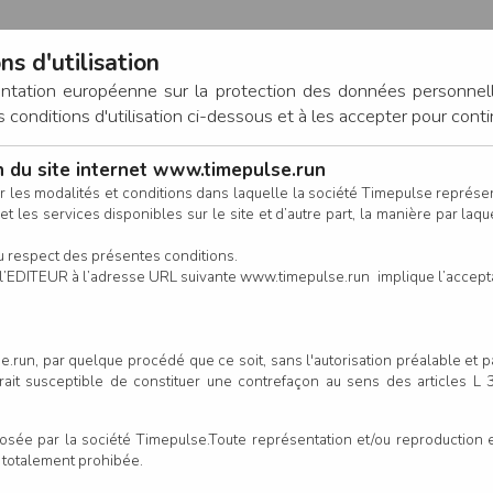
ns d'utilisation
entation européenne sur la protection des données personnel
onditions d'utilisation ci-dessous et à les accepter pour conti
on du site internet www.timepulse.run
CONNEXION
r les modalités et conditions dans laquelle la société Timepulse représ
t les services disponibles sur le site et d’autre part, la manière par laquel
CALENDRIER
RÉSULTATS
INSCRIPTION EN LIGNE
CO
u respect des présentes conditions.
 de l’EDITEUR à l’adresse URL suivante www.timepulse.run implique l’accep
.run, par quelque procédé que ce soit, sans l'autorisation préalable et 
serait susceptible de constituer une contrefaçon au sens des articles L
e par la société Timepulse.Toute représentation et/ou reproduction et/
t totalement prohibée.