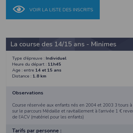
nécessaire de suivre la localisation de votre
vous pouvez le faire à tout moment en ajust
VOIR LA LISTE DES INSCRITS
Partage d'informations entre utilisateurs
Cette application nécessite des autorisat
informations à partir des photos que vous p
Cette application ne requiert pas d'informat
La course des 14/15 ans - Minimes
Informations sur le paiement
Aucun paiement n'étant effectué dans l'appli
Type d’épreuve :
Individuel
Heure du départ :
11h45
Traduction in English :
This app requires camera permissions if th
Age : entre
14 et 15 ans
does not require information from your cont
Distance :
1.8 km
Payment information
No payment is made within the app, so no inf
Observations
Course réservée aux enfants nés en 2004 et 2003 3 tours à 
sur le parcours Médaille et ravitaillement à l'arrivée 1 € rev
de l'ACV (matériel pour les enfants)
Tarifs par personne :