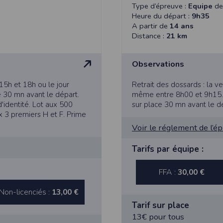
dition > Préférences
.
Type d’épreuve :
Equipe
d
Heure du départ :
9h35
A partir de
14 ans
Distance :
21 km
Observations
édez à la section
Confidentialité
.
 15h et 18h ou le jour
Retrait des dossards : la ve
s
e 30 mn avant le départ.
même entre 8h00 et 9h15. N
à votre navigateur depuis nos serveurs, que vous utilisiez un ordinateur, u
d'identité. Lot aux 500
sur place 30 mn avant le d
ns : nous les employons pour vous identifier de page en page lorsque 
x 3 premiers H et F. Prime
pter les visiteurs d'une page.
Voir le réglement de l’é
Tarifs par équipe :
tive européenne : La RGPD A ce titre, un DPO a été nommé : contact@time
es données
FFA :
30,00 €
tive à l'informatique et aux libertés, modifiée en août 2004, le présent si
éro 2011834.
Non-licenciés :
13,00 €
gatoires lors de l'inscription sont nécessaires aux fins de bénéficier
Tarif sur place
s permettent d'effectuer des statistiques quant à la consultation de ses
13€ pour tous
es données collectées et ultérieurement traitées par nos soins sont cell