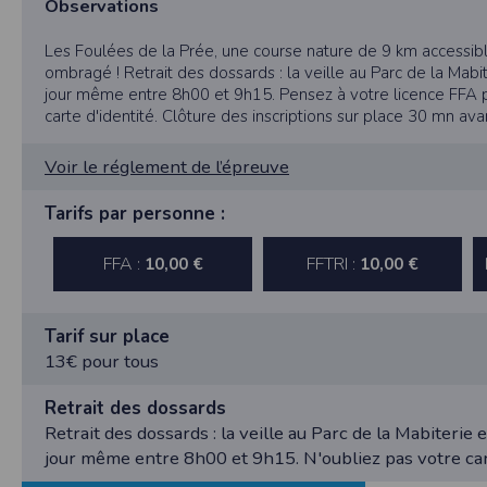
Observations
SAS TIMEPULSE
96 rue du parc - Varades
44370 LoireAuxence
Les Foulées de la Prée, une course nature de 9 km accessible
ombragé ! Retrait des dossards : la veille au Parc de la Mabi
F.F.A :
Pour ce qui concerne les épreuves d’
jour même entre 8h00 et 9h15. Pensez à votre licence FFA po
carte d'identité. Clôture des inscriptions sur place 30 mn ava
CNIL :
Conditions d’utilisation - Mentions légales 
Voir le réglement de l’épreuve
Conformément à la loi « informatique et li
concernent.
Tarifs par personne :
Vous pouvez accèder aux informations vou
données vous concernant.
FFA :
FFTRI :
10,00 €
10,00 €
Conditions générales d'utilisatio
Tarif sur place
13€ pour tous
POLITIQUE DE CONFIDENTIALITÉ DE L'AP
Retrait des dossards
Retrait des dossards : la veille au Parc de la Mabiterie
Informations sur la localisation
Nous collectons et traitons les informations
jour même entre 8h00 et 9h15. N'oubliez pas votre car
nous ne suivons pas la localisation de votre