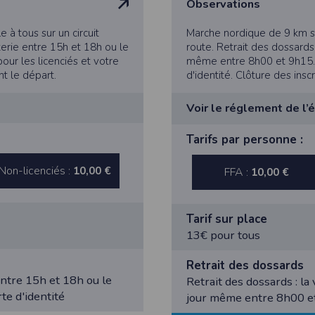
Observations
 à tous sur un circuit
Marche nordique de 9 km sur
terie entre 15h et 18h ou le
route. Retrait des dossards 
athlétisme, les résultats sont transmis à la Fédération Française d’Athl
ur les licenciés et votre
même entre 8h00 et 9h15. P
nt le départ.
d'identité. Clôture des insc
- Déclaration CNIL n°
2155789
Voir le réglement de l’
bertés » du 6 janvier 1978 modifiée, vous disposez d’un droit d’accès et
Bâtons obligatoires. Les at
Tarifs par personne :
marathon (solo et relais) e
s concernant
en nous contactant ici
.Vous pouvez également, pour des motif
bâtons).
Non-licenciés :
10,00 €
FFA :
10,00 €
n de l'application Timepulse :
Tarif sur place
13€ pour tous
PLICATION TIMEPULSE
Retrait des dossards
 entre 15h et 18h ou le
Retrait des dossards : la
 de localisation lorsque vous vous inscrivez et utilisez les services. Confo
te d'identité
jour même entre 8h00 et 
 appareil lorsque vous n'utilisez pas l'application, mais afin de fournir de