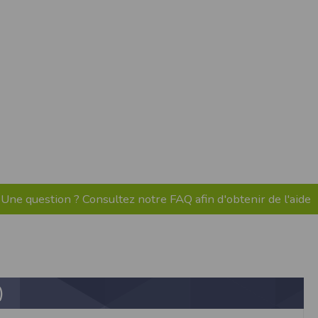
pr.xml
 avant qu’elles ne transitent sur le réseau.
n utilisant les dernières technologies de
i n’est pas accessible depuis l’extérieur.
ience sur notre site peut en être affectée
ossibilité d'accéder à certaines pages ou
te de la finalité des cookies.
Une question ? Consultez notre FAQ afin d'obtenir de l'aide
)