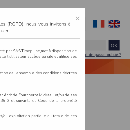
×
les (RGPD), nous vous invitons à
nuer.
enté par SAS Timepulse,met à disposition de
Mot de passe oublié ?
le l’utilisateur accède au site et utilise ses
NTACTEZ-NOUS
DEVIS
VIDÉO LIVE
tation de l’ensemble des conditions décrites
par écrit de Fourcherot Mickael et/ou de ses
 335-2 et suivants du Code de la propriété
ou exploitation partielle ou totale de ces