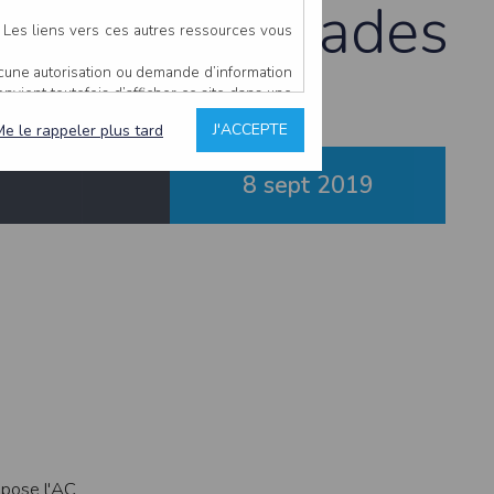
ional à Varades
. Les liens vers ces autres ressources vous
ucune autorisation ou demande d’information
convient toutefois d’afficher ce site dans une
u’il estime non conforme à l’objet du site
J'ACCEPTE
Me le rappeler plus tard
8 sept
2019
es comme étant fiables.
rs typographiques.
n sur ce site.
ent avoir fait l’objet de mises à jour. En
teur en prend connaissance.
de l’utilisateur, qui assume la totalité des
ernier.
e l’interprétation ou de l’utilisation des
 événement hors du contrôle de l’EDITEUR, et
des services.
opose l'AC
sions et des performances en terme de temps