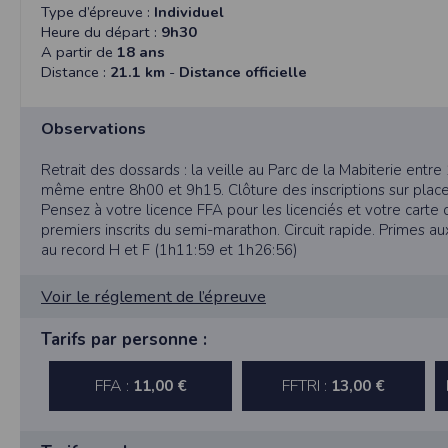
Dans votre navigateur, choisissez le menu
É
Type d’épreuve :
Individuel
Cliquez sur
Sécurité
.
Heure du départ :
9h30
Cliquez sur
Afficher les cookies
.
A partir de
18 ans
Distance :
21.1 km
-
Distance officielle
Google Chrome
Cliquez sur l'icône du menu
Outils
.
Sélectionnez
Options
.
Observations
Cliquez sur l'onglet
Options avancées
et acc
Cliquez sur le bouton
Afficher les cookies
.
Retrait des dossards : la veille au Parc de la Mabiterie entre
Politique d'utilisation des cookie
même entre 8h00 et 9h15. Clôture des inscriptions sur plac
Un cookie est un petit fichier texte envoyé 
Pensez à votre licence FFA pour les licenciés et votre carte 
Nous utilisons les cookies à diverses fi
premiers inscrits du semi-marathon. Circuit rapide. Primes au
certaines de vos préférences ou encore com
au record H et F (1h11:59 et 1h26:56)
RGPD
Voir le réglement de l’épreuve
Timepulse se conforme à la nouvelle direc
Tarifs par personne :
La collecte et la conservation d
Conformément à la loi du 6 janvier 1978 rela
l'Informatique et des Libertés sous le num
FFA :
FFTRI :
11,00 €
13,00 €
Les données identifiées comme étant obli
collectées automatiquement par le site nou
géographique partielle des utilisateurs. L