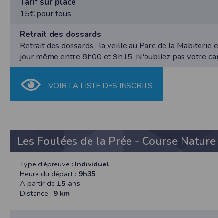
Tarif sur place
et concernent, a minima, votre identifiant,
15€ pour tous
de mettre en œuvre un procédé automatique
fonctionnelle sans l’acceptation de cookie
bonne exécution de la prestation. Les infor
Retrait des dossards
et Libertés. Nous vous informons que vos 
Retrait des dossards : la veille au Parc de la Mabiterie
particulière. Néanmoins, vos réponses do
jour même entre 8h00 et 9h15. N'oubliez pas votre car
agrégées dans le but d’établir des stati
pourront être communiquées sur réquisition 
demande en ce sens via l'email contact ou p
VOIR LA LISTE DES INSCRITS
Sécurité des données collectées
L'accès au serveur et à l'interface Timepuls
organisationnelles appropriées ont été pri
peuvent accéder aux données personnelles
données personnelles du Participant, Timepu
Les Foulées de la Prée - Course Nature
Timepulse met à disposition des organisate
ne pas les activer dans son événement.
Type d’épreuve :
Individuel
Heure du départ :
9h35
Droit applicable
A partir de
15 ans
Tant le présent site que les modalités et co
Distance :
9 km
éventuelle, et après l’échec de toute tentat
Pour toute question relative aux présentes co