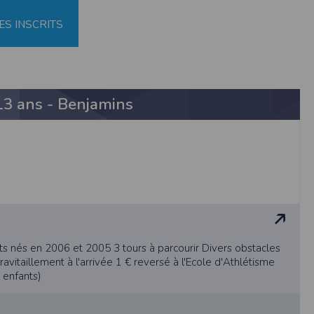
au suivi de la localisation de votre appareil,
ES INSCRITS
hoto dans la galerie. Nous recueillons des
13 ans - Benjamins
llectée.
rmation from the photos you share. This app
s nés en 2006 et 2005 3 tours à parcourir Divers obstacles
ravitaillement à l'arrivée 1 € reversé à l'Ecole d'Athlétisme
 enfants)