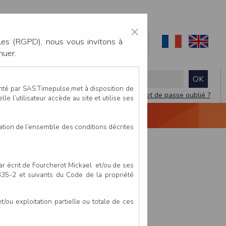
×
les (RGPD), nous vous invitons à
nuer.
enté par SAS Timepulse,met à disposition de
Mot de passe oublié ?
le l’utilisateur accède au site et utilise ses
NTACTEZ-NOUS
DEVIS
VIDÉO LIVE
tation de l’ensemble des conditions décrites
par écrit de Fourcherot Mickael et/ou de ses
 335-2 et suivants du Code de la propriété
ou exploitation partielle ou totale de ces