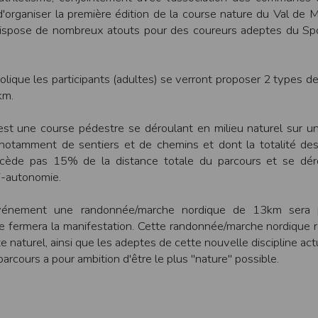
dition > Préférences
.
'organiser la première édition de la course nature du Val de 
 dispose de nombreux atouts pour des coureurs adeptes du Sp
lique les participants (adultes) se verront proposer 2 types de
km.
édez à la section
Confidentialité
.
est une course pédestre se déroulant en milieu naturel sur u
s
 notamment de sentiers et de chemins et dont la totalité de
à votre navigateur depuis nos serveurs, que vous utilisiez un ordinateur, u
cède pas 15% de la distance totale du parcours et se dér
ns : nous les employons pour vous identifier de page en page lorsque 
pter les visiteurs d'une page.
-autonomie.
vénement une randonnée/marche nordique de 13km sera 
tive européenne : La RGPD A ce titre, un DPO a été nommé : contact@time
e fermera la manifestation. Cette randonnée/marche nordique r
es données
e naturel, ainsi que les adeptes de cette nouvelle discipline ac
tive à l'informatique et aux libertés, modifiée en août 2004, le présent si
parcours a pour ambition d'être le plus "nature" possible.
éro 2011834.
gatoires lors de l'inscription sont nécessaires aux fins de bénéficier
s permettent d'effectuer des statistiques quant à la consultation de ses
es données collectées et ultérieurement traitées par nos soins sont cell