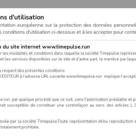
ns d'utilisation
entation européenne sur la protection des données personnel
onditions d'utilisation ci-dessous et à les accepter pour conti
on du site internet www.timepulse.run
CONNEXION
r les modalités et conditions dans laquelle la société Timepulse représ
t les services disponibles sur le site et d’autre part, la manière par laquel
CALENDRIER
RÉSULTATS
INSCRIPTION EN LIGNE
CO
u respect des présentes conditions.
 de l’EDITEUR à l’adresse URL suivante www.timepulse.run implique l’accep
.run, par quelque procédé que ce soit, sans l'autorisation préalable et 
serait susceptible de constituer une contrefaçon au sens des articles L
e par la société Timepulse.Toute représentation et/ou reproduction et/
t totalement prohibée.