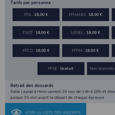
nécessaire de suivre la localisation de votre
Tarifs par personne :
vous pouvez le faire à tout moment en ajust
FFA :
FFHANDI :
18,00 €
18,00 €
Partage d'informations entre utilisateurs
Cette application nécessite des autorisat
informations à partir des photos que vous p
FSGT :
UGSEL :
18,00 €
18,00 €
Cette application ne requiert pas d'informat
Informations sur le paiement
Aucun paiement n'étant effectué dans l'appli
FFCO :
FFPM :
18,00 €
18,00 €
Traduction in English :
This app requires camera permissions if th
does not require information from your cont
FFSE :
Non-licenciés
Gratuit
Payment information
No payment is made within the app, so no inf
Retrait des dossards
Salle Leplat à Hem samedi 16 nov de 14h à 18h et di
jusque 30 min avant le départ de chaque épreuve
VOIR LA LISTE DES INSCRITS