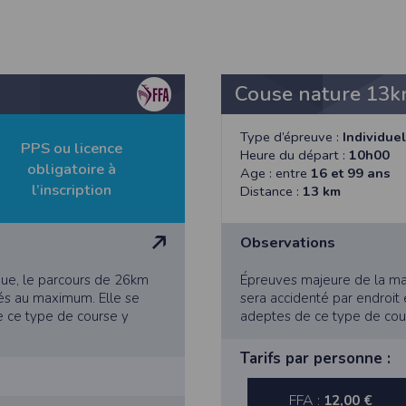
athlétisme, les résultats sont transmis à la Fédération Française d’Athl
Couse nature 13
- Déclaration CNIL n°
2155789
Type d’épreuve :
Individuel
PPS ou licence
bertés » du 6 janvier 1978 modifiée, vous disposez d’un droit d’accès et
Heure du départ :
10h00
obligatoire à
Age : entre
16 et 99 ans
l’inscription
Distance :
13 km
s concernant
en nous contactant ici
.Vous pouvez également, pour des motif
Observations
n de l'application Timepulse :
que, le parcours de 26km
Épreuves majeure de la man
tés au maximum. Elle se
sera accidenté par endroit
 ce type de course y
adeptes de ce type de cour
PLICATION TIMEPULSE
Tarifs par personne :
 de localisation lorsque vous vous inscrivez et utilisez les services. Confo
 appareil lorsque vous n'utilisez pas l'application, mais afin de fournir de
FFA :
12,00 €