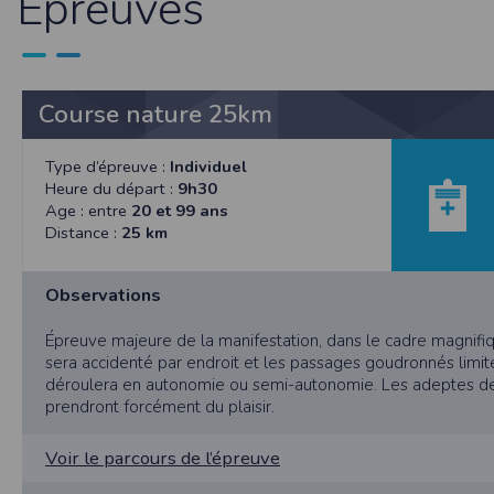
Epreuves
SAS TIMEPULSE
96 rue du parc - Varades
44370 LoireAuxence
F.F.A :
Pour ce qui concerne les épreuves d’
Course nature 25km
CNIL :
Conditions d’utilisation - Mentions légales 
Type d’épreuve :
Individuel
Conformément à la loi « informatique et li
Heure du départ :
9h30
concernent.
Age : entre
20 et 99 ans
Distance :
25 km
Vous pouvez accèder aux informations vou
données vous concernant.
Observations
Conditions générales d'utilisatio
Épreuve majeure de la manifestation, dans le cadre magnifi
sera accidenté par endroit et les passages goudronnés limi
déroulera en autonomie ou semi-autonomie. Les adeptes de
POLITIQUE DE CONFIDENTIALITÉ DE L'AP
prendront forcément du plaisir.
Informations sur la localisation
Voir le parcours de l’épreuve
Nous collectons et traitons les informations
nous ne suivons pas la localisation de votre