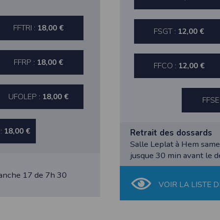
 appareil lorsque vous utilisez l'application. Si vous souhaitez mettre fin 
ant les paramètres de votre appareil.
FFTRI :
18,00 €
.
FSGT :
12,00 €
ions pour l'appareil photo si l'utilisateur souhaite télécharger une p
artagez.
FFRP :
18,00 €
ions de vos contacts.
FFCO :
12,00 €
cation, aucune information sur vos cartes de crédit ou de débit ne sera co
UFOLEP :
18,00 €
FFSE
e user is interested in uploading a photo to the gallery. We collect info
acts.
 :
18,00 €
Retrait des dossards
Salle Leplat à Hem same
ormation about your credit or debit cards will be collected.
jusque 30 min avant le 
manche 17 de 7h 30
VOIR LA LISTE D