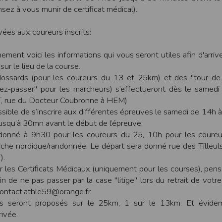
une assistance technique vis à vis de l’utilisateur que ce soit par des moy
sez à vous munir de certificat médical).
e engagée en cas d’impossibilité d’accès à ce site et/ou d’utilisation des se
ées aux coureurs inscrits:
terrompre le site ou une partie des services, à tout moment sans préavis, l
pas responsable des interruptions, et des conséquences qui peuvent en déco
ement voici les informations qui vous seront utiles afin d'arriv
ur le lieu de la course.
isation
ossards (pour les coureurs du 13 et 25km) et des "tour de 
fier, à tout moment et sans préavis, les présentes conditions d’utilisatio
ssez-passer" pour les marcheurs) s’effectueront dès le samed
, rue du Docteur Coubronne à HEM)
ssible de s’inscrire aux différentes épreuves le samedi de 14h à
tiques et les limites d’Internet, et notamment reconnaît que :
squ’à 30mn avant le début de l’épreuve.
r les services accessibles par Internet et n’exerce aucun contrôle de qu
 donné à 9h30 pour les coureurs du 25, 10h pour les coureu
transiter par l’intermédiaire de son centre serveur.
che nordique/randonnée. Le départ sera donné rue des Tilleu
rculant sur Internet ne sont pas protégées notamment contre les détourn
sensible ou confidentielle se fait à ses risques et périls.
).
culant sur Internet peuvent être réglementées en termes d’usage ou être pr
r les Certificats Médicaux (uniquement pour les courses), pen
 des données qu’il consulte, interroge et transfère sur Internet.
fin de ne pas passer par la case "litige" lors du retrait de votr
spose d’aucun moyen de contrôle sur le contenu des services accessibles 
 contact.athle59@orange.fr
te internet www.timepulse.run peuvent recevoir des offres des partenaires d
 site internet www.timepulse.run peuvent recevoir des offres les invitan
nts seront proposés sur le 25km, 1 sur le 13km. Et évid
rivée.