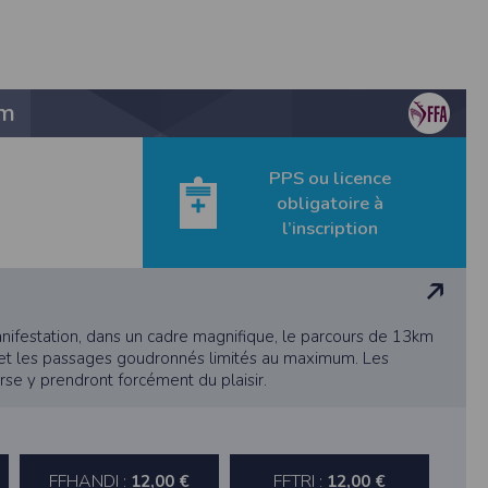
étisme
km
PPS ou licence
 de rectification aux informations qui vous
obligatoire à
l’inscription
s légitimes, vous opposer au traitement des
ifestation, dans un cadre magnifique, le parcours de 13km
 et les passages goudronnés limités au maximum. Les
se y prendront forcément du plaisir.
rmément à notre politique de confidentialité,
s services de synchronisation de base, il est
FFHANDI :
FFTRI :
12,00 €
12,00 €