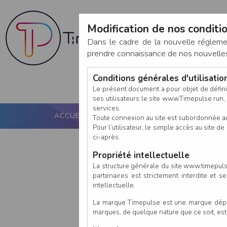
Modification de nos conditio
Dans le cadre de la nouvelle réglem
prendre connaissance de nos nouvelles c
Conditions générales d'utilisati
Le présent document a pour objet de défini
ses utilisateurs le site www.Timepulse.run, e
services.
ACCUEIL
PUCE ACTIVE
NOS SERVICES
Toute connexion au site est subordonnée a
Pour l’utilisateur, le simple accès au site
ci-après.
Propriété intellectuelle
La structure générale du site www.timepulse
partenaires est strictement interdite et 
intellectuelle.
La marque Timepulse est une marque déposé
marques, de quelque nature que ce soit, es