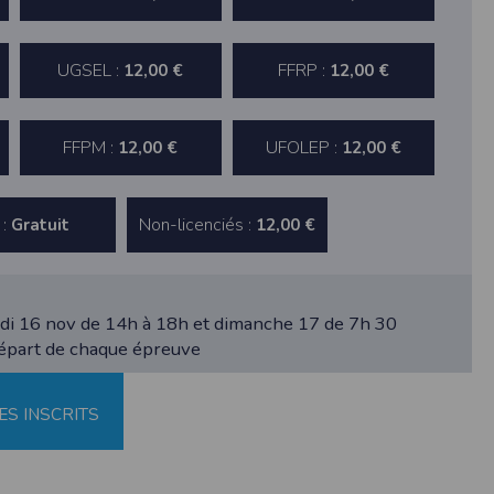
au suivi de la localisation de votre appareil,
UGSEL :
FFRP :
12,00 €
12,00 €
hoto dans la galerie. Nous recueillons des
FFPM :
UFOLEP :
12,00 €
12,00 €
llectée.
 :
Non-licenciés :
Gratuit
12,00 €
rmation from the photos you share. This app
di 16 nov de 14h à 18h et dimanche 17 de 7h 30
départ de chaque épreuve
ES INSCRITS