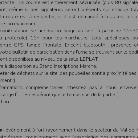
rtante : La course est entièrement sécurisée (plus 80 signale
ant, même si des signaleurs seront présents sur chaque tra
ur suivant :https://www.ovh.com/fr/protection-donnees-personnelles/gd
 la route est à respecter, et il est demandé à tous les conc
ateur et nos serveurs utilisent le protocole HTTPS qui crypte les données
ttoirs au maximum.
pas stockés en clair dans notre base de données mais sont cryptés e
manifestation se tiendra un tirage au sort (à partir de 12h3
ommunications entre nos différents serveurs se font sur un réseau privé qu
au protocole) 13h pour les marcheurs. Lots spécifiques p
ernet
ontre GPS, lampe Frontale, Enceint bluetooth… présence obl
ctiver les cookies sur votre ordinateur. Notez cependant que votre expér
tre bulletin de participation dans l’urne se trouvant sur le pod
, la perte de votre session membre lorsque vous changez de page, l'imp
ont disponibles au niveau de la salle LEPLAT
taines pages.
a à disposition au Stand Inscriptions Marche.
eter de déchets sur le site, des poubelles sont à proximité des 
os attentes nous vous invitons à paramétrer votre navigateur en tenant comp
ement ;)
formations complémentaires n'hésitez pas à nous envoyer
on
Outils
, puis sur
Options Internet
.
nge.fr .... En espérant que le temps soit de la partie :)
avigation
, cliquez sur
Paramètres
.
ation
 sélectionnez le menu
Options
 privée
et cliquez sur
Affichez les cookies
un événement à fort rayonnement dans le secteur du Val de 
athlétisme, conjointement avec l'association des communes 