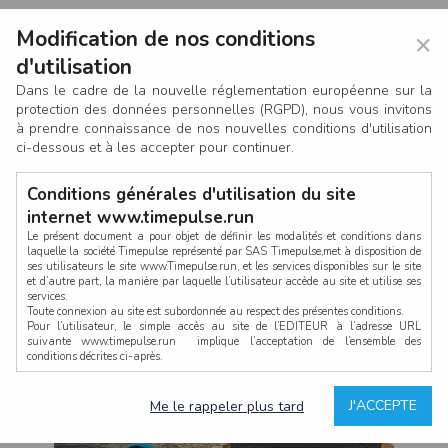
Modification de nos conditions
×
d'utilisation
Dans le cadre de la nouvelle réglementation européenne sur la
protection des données personnelles (RGPD), nous vous invitons
à prendre connaissance de nos nouvelles conditions d'utilisation
ci-dessous et à les accepter pour continuer.
Conditions générales d'utilisation du site
internet www.timepulse.run
Le présent document a pour objet de définir les modalités et conditions dans
laquelle la société Timepulse représenté par SAS Timepulse,met à disposition de
ses utilisateurs le site www.Timepulse.run, et les services disponibles sur le site
CONNEXION
et d’autre part, la manière par laquelle l’utilisateur accède au site et utilise ses
services.
Toute connexion au site est subordonnée au respect des présentes conditions.
Pour l’utilisateur, le simple accès au site de l’EDITEUR à l’adresse URL
suivante www.timepulse.run implique l’acceptation de l’ensemble des
conditions décrites ci-après.
Propriété intellectuelle
Mot de passe oublié ?
J'ACCEPTE
Me le rappeler plus tard
La structure générale du site www.timepulse.run, par quelque procédé que ce
soit, sans l'autorisation préalable et par écrit de Fourcherot Mickael et/ou de ses
partenaires est strictement interdite et serait susceptible de constituer une