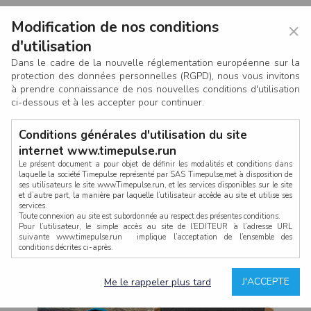
Modification de nos conditions
×
d'utilisation
Dans le cadre de la nouvelle réglementation européenne sur la
protection des données personnelles (RGPD), nous vous invitons
à prendre connaissance de nos nouvelles conditions d'utilisation
ci-dessous et à les accepter pour continuer.
Conditions générales d'utilisation du site
internet www.timepulse.run
Le présent document a pour objet de définir les modalités et conditions dans
laquelle la société Timepulse représenté par SAS Timepulse,met à disposition de
ses utilisateurs le site www.Timepulse.run, et les services disponibles sur le site
CONNEXION
et d’autre part, la manière par laquelle l’utilisateur accède au site et utilise ses
services.
Toute connexion au site est subordonnée au respect des présentes conditions.
Pour l’utilisateur, le simple accès au site de l’EDITEUR à l’adresse URL
suivante www.timepulse.run implique l’acceptation de l’ensemble des
conditions décrites ci-après.
Propriété intellectuelle
Mot de passe oublié ?
J'ACCEPTE
Me le rappeler plus tard
La structure générale du site www.timepulse.run, par quelque procédé que ce
soit, sans l'autorisation préalable et par écrit de Fourcherot Mickael et/ou de ses
partenaires est strictement interdite et serait susceptible de constituer une