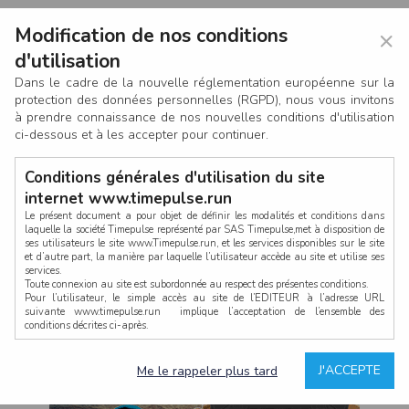
Modification de nos conditions
×
d'utilisation
Dans le cadre de la nouvelle réglementation européenne sur la
protection des données personnelles (RGPD), nous vous invitons
à prendre connaissance de nos nouvelles conditions d'utilisation
ci-dessous et à les accepter pour continuer.
Conditions générales d'utilisation du site
internet www.timepulse.run
Le présent document a pour objet de définir les modalités et conditions dans
laquelle la société Timepulse représenté par SAS Timepulse,met à disposition de
ses utilisateurs le site www.Timepulse.run, et les services disponibles sur le site
CONNEXION
et d’autre part, la manière par laquelle l’utilisateur accède au site et utilise ses
services.
Toute connexion au site est subordonnée au respect des présentes conditions.
Pour l’utilisateur, le simple accès au site de l’EDITEUR à l’adresse URL
suivante www.timepulse.run implique l’acceptation de l’ensemble des
conditions décrites ci-après.
Propriété intellectuelle
Mot de passe oublié ?
J'ACCEPTE
Me le rappeler plus tard
La structure générale du site www.timepulse.run, par quelque procédé que ce
soit, sans l'autorisation préalable et par écrit de Fourcherot Mickael et/ou de ses
partenaires est strictement interdite et serait susceptible de constituer une