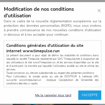
Modification de nos conditions
×
d'utilisation
Dans le cadre de la nouvelle réglementation européenne sur la
protection des données personnelles (RGPD), nous vous invitons
à prendre connaissance de nos nouvelles conditions d'utilisation
ci-dessous et à les accepter pour continuer.
Conditions générales d'utilisation du site
internet www.timepulse.run
Le présent document a pour objet de définir les modalités et conditions dans
laquelle la société Timepulse représenté par SAS Timepulse,met à disposition de
ses utilisateurs le site www.Timepulse.run, et les services disponibles sur le site
CONNEXION
et d’autre part, la manière par laquelle l’utilisateur accède au site et utilise ses
services.
Toute connexion au site est subordonnée au respect des présentes conditions.
Pour l’utilisateur, le simple accès au site de l’EDITEUR à l’adresse URL
suivante www.timepulse.run implique l’acceptation de l’ensemble des
conditions décrites ci-après.
Propriété intellectuelle
Mot de passe oublié ?
J'ACCEPTE
Me le rappeler plus tard
La structure générale du site www.timepulse.run, par quelque procédé que ce
soit, sans l'autorisation préalable et par écrit de Fourcherot Mickael et/ou de ses
partenaires est strictement interdite et serait susceptible de constituer une