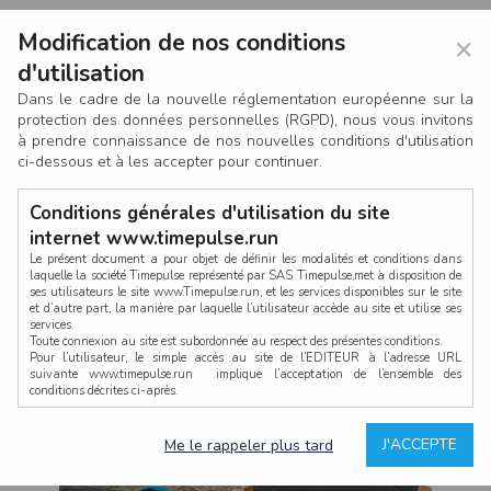
Modification de nos conditions
×
d'utilisation
Dans le cadre de la nouvelle réglementation européenne sur la
protection des données personnelles (RGPD), nous vous invitons
à prendre connaissance de nos nouvelles conditions d'utilisation
ci-dessous et à les accepter pour continuer.
Conditions générales d'utilisation du site
internet www.timepulse.run
Le présent document a pour objet de définir les modalités et conditions dans
laquelle la société Timepulse représenté par SAS Timepulse,met à disposition de
ses utilisateurs le site www.Timepulse.run, et les services disponibles sur le site
CONNEXION
et d’autre part, la manière par laquelle l’utilisateur accède au site et utilise ses
services.
Toute connexion au site est subordonnée au respect des présentes conditions.
Pour l’utilisateur, le simple accès au site de l’EDITEUR à l’adresse URL
suivante www.timepulse.run implique l’acceptation de l’ensemble des
conditions décrites ci-après.
Propriété intellectuelle
Mot de passe oublié ?
J'ACCEPTE
Me le rappeler plus tard
La structure générale du site www.timepulse.run, par quelque procédé que ce
soit, sans l'autorisation préalable et par écrit de Fourcherot Mickael et/ou de ses
partenaires est strictement interdite et serait susceptible de constituer une