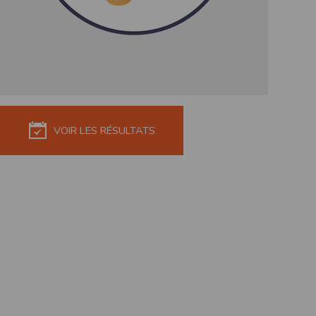
de réponse ou de qualité. Il n’est prévu auc
La responsabilité de l’éditeur ne saurait êtr
Par ailleurs, l’EDITEUR peut être amené à in
reconnaît et accepte que l’EDITEUR ne soit 
Modification des conditions d’util
L’EDITEUR se réserve la possibilité de modi
et/ou de son exploitation.
VOIR LES RÉSULTATS
Règles d'usage d'Internet
L’utilisateur déclare accepter les caractéris
L’EDITEUR n’assume aucune responsabilité su
caractéristiques des données qui pourraient 
L’utilisateur reconnaît que les données ci
information jugée par l’utilisateur de nature 
L’utilisateur reconnaît que les données cir
L’utilisateur est seul responsable de l’usage
L’utilisateur reconnaît que l’EDITEUR ne di
L'éditeur informe que les utilisateurs du si
L'éditeur informe que les utilisateurs du
calendrier du site.