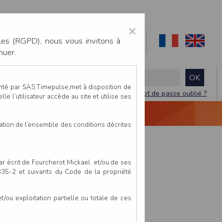
×
les (RGPD), nous vous invitons à
nuer.
enté par SAS Timepulse,met à disposition de
Mot de passe oublié ?
le l’utilisateur accède au site et utilise ses
NTACTEZ-NOUS
DEVIS
VIDÉO LIVE
tation de l’ensemble des conditions décrites
par écrit de Fourcherot Mickael et/ou de ses
 335-2 et suivants du Code de la propriété
ou exploitation partielle ou totale de ces