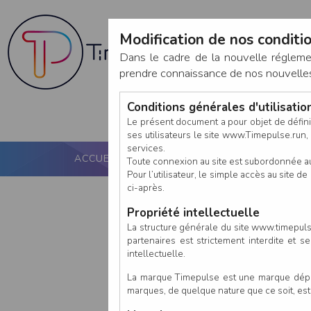
Modification de nos conditio
Dans le cadre de la nouvelle réglem
prendre connaissance de nos nouvelles c
Conditions générales d'utilisati
Le présent document a pour objet de défini
ses utilisateurs le site www.Timepulse.run, e
services.
ACCUEIL
PUCE ACTIVE
NOS SERVICES
Toute connexion au site est subordonnée a
Pour l’utilisateur, le simple accès au site
ci-après.
Propriété intellectuelle
La structure générale du site www.timepulse
partenaires est strictement interdite et 
intellectuelle.
La marque Timepulse est une marque déposé
marques, de quelque nature que ce soit, es