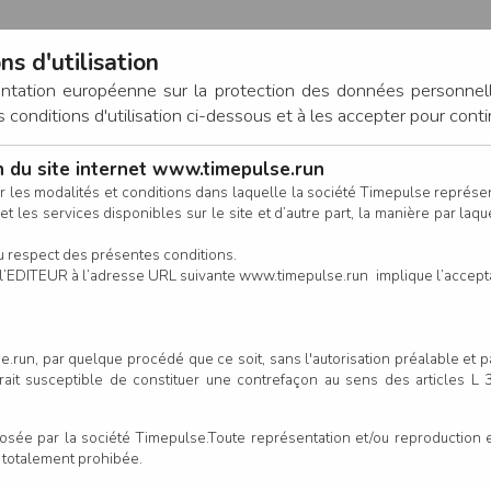
ns d'utilisation
entation européenne sur la protection des données personnel
onditions d'utilisation ci-dessous et à les accepter pour conti
on du site internet www.timepulse.run
CONNEXION
r les modalités et conditions dans laquelle la société Timepulse représ
t les services disponibles sur le site et d’autre part, la manière par laquel
CALENDRIER
RÉSULTATS
INSCRIPTION EN LIGNE
CO
u respect des présentes conditions.
 de l’EDITEUR à l’adresse URL suivante www.timepulse.run implique l’accep
.run, par quelque procédé que ce soit, sans l'autorisation préalable et 
serait susceptible de constituer une contrefaçon au sens des articles L
e par la société Timepulse.Toute représentation et/ou reproduction et/
t totalement prohibée.