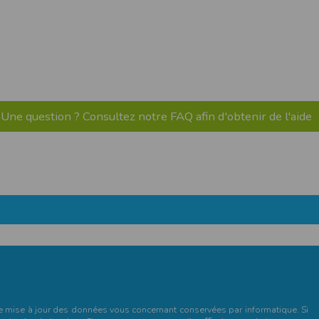
pr.xml
 avant qu’elles ne transitent sur le réseau.
n utilisant les dernières technologies de
i n’est pas accessible depuis l’extérieur.
Une question ? Consultez notre FAQ afin d'obtenir de l'aide
ience sur notre site peut en être affectée
ossibilité d'accéder à certaines pages ou
te de la finalité des cookies.
et de mise à jour des données vous concernant conservées par informatique. Si