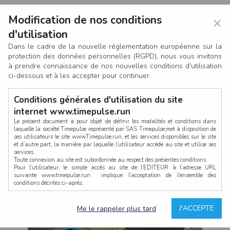
Modification de nos conditions
×
d'utilisation
Dans le cadre de la nouvelle réglementation européenne sur la
protection des données personnelles (RGPD), nous vous invitons
à prendre connaissance de nos nouvelles conditions d'utilisation
ci-dessous et à les accepter pour continuer.
Conditions générales d'utilisation du site
internet www.timepulse.run
Le présent document a pour objet de définir les modalités et conditions dans
laquelle la société Timepulse représenté par SAS Timepulse,met à disposition de
ses utilisateurs le site www.Timepulse.run, et les services disponibles sur le site
CONNEXION
et d’autre part, la manière par laquelle l’utilisateur accède au site et utilise ses
services.
Toute connexion au site est subordonnée au respect des présentes conditions.
Pour l’utilisateur, le simple accès au site de l’EDITEUR à l’adresse URL
suivante www.timepulse.run implique l’acceptation de l’ensemble des
conditions décrites ci-après.
Propriété intellectuelle
Mot de passe oublié ?
J'ACCEPTE
Me le rappeler plus tard
La structure générale du site www.timepulse.run, par quelque procédé que ce
soit, sans l'autorisation préalable et par écrit de Fourcherot Mickael et/ou de ses
partenaires est strictement interdite et serait susceptible de constituer une