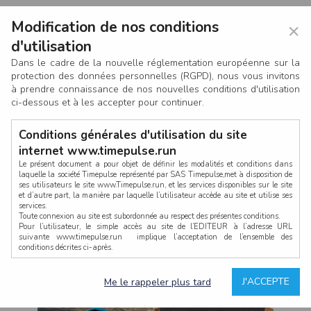
Modification de nos conditions
×
d'utilisation
Dans le cadre de la nouvelle réglementation européenne sur la
protection des données personnelles (RGPD), nous vous invitons
à prendre connaissance de nos nouvelles conditions d'utilisation
ci-dessous et à les accepter pour continuer.
Conditions générales d'utilisation du site
internet www.timepulse.run
Le présent document a pour objet de définir les modalités et conditions dans
laquelle la société Timepulse représenté par SAS Timepulse,met à disposition de
ses utilisateurs le site www.Timepulse.run, et les services disponibles sur le site
CONNEXION
et d’autre part, la manière par laquelle l’utilisateur accède au site et utilise ses
services.
Toute connexion au site est subordonnée au respect des présentes conditions.
Pour l’utilisateur, le simple accès au site de l’EDITEUR à l’adresse URL
suivante www.timepulse.run implique l’acceptation de l’ensemble des
conditions décrites ci-après.
Propriété intellectuelle
Mot de passe oublié ?
J'ACCEPTE
Me le rappeler plus tard
La structure générale du site www.timepulse.run, par quelque procédé que ce
soit, sans l'autorisation préalable et par écrit de Fourcherot Mickael et/ou de ses
partenaires est strictement interdite et serait susceptible de constituer une