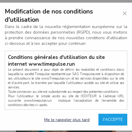
Modification de nos conditions
×
d'utilisation
Dans le cadre de la nouvelle réglementation européenne sur la
protection des données personnelles (RGPD), nous vous invitons
à prendre connaissance de nos nouvelles conditions d'utilisation
ci-dessous et à les accepter pour continuer.
Conditions générales d'utilisation du site
internet www.timepulse.run
Le présent document a pour objet de définir les modalités et conditions dans
laquelle la société Timepulse représenté par SAS Timepulse,met à disposition de
ses utilisateurs le site www.Timepulse.run, et les services disponibles sur le site
CONNEXION
et d’autre part, la manière par laquelle l’utilisateur accède au site et utilise ses
services.
Toute connexion au site est subordonnée au respect des présentes conditions.
Pour l’utilisateur, le simple accès au site de l’EDITEUR à l’adresse URL
suivante www.timepulse.run implique l’acceptation de l’ensemble des
conditions décrites ci-après.
Propriété intellectuelle
Mot de passe oublié ?
J'ACCEPTE
Me le rappeler plus tard
La structure générale du site www.timepulse.run, par quelque procédé que ce
soit, sans l'autorisation préalable et par écrit de Fourcherot Mickael et/ou de ses
partenaires est strictement interdite et serait susceptible de constituer une