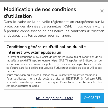
Modification de nos conditions
×
d'utilisation
Dans le cadre de la nouvelle réglementation européenne sur la
protection des données personnelles (RGPD), nous vous invitons
à prendre connaissance de nos nouvelles conditions d'utilisation
ci-dessous et à les accepter pour continuer.
Conditions générales d'utilisation du site
internet www.timepulse.run
Le présent document a pour objet de définir les modalités et conditions dans
laquelle la société Timepulse représenté par SAS Timepulse,met à disposition de
ses utilisateurs le site www.Timepulse.run, et les services disponibles sur le site
CONNEXION
et d’autre part, la manière par laquelle l’utilisateur accède au site et utilise ses
services.
Toute connexion au site est subordonnée au respect des présentes conditions.
Pour l’utilisateur, le simple accès au site de l’EDITEUR à l’adresse URL
suivante www.timepulse.run implique l’acceptation de l’ensemble des
conditions décrites ci-après.
Propriété intellectuelle
Mot de passe oublié ?
J'ACCEPTE
Me le rappeler plus tard
La structure générale du site www.timepulse.run, par quelque procédé que ce
soit, sans l'autorisation préalable et par écrit de Fourcherot Mickael et/ou de ses
partenaires est strictement interdite et serait susceptible de constituer une