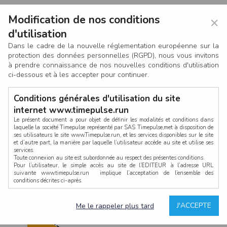
Modification de nos conditions
×
d'utilisation
Dans le cadre de la nouvelle réglementation européenne sur la
protection des données personnelles (RGPD), nous vous invitons
à prendre connaissance de nos nouvelles conditions d'utilisation
ci-dessous et à les accepter pour continuer.
Conditions générales d'utilisation du site
internet www.timepulse.run
Le présent document a pour objet de définir les modalités et conditions dans
laquelle la société Timepulse représenté par SAS Timepulse,met à disposition de
ses utilisateurs le site www.Timepulse.run, et les services disponibles sur le site
CONNEXION
et d’autre part, la manière par laquelle l’utilisateur accède au site et utilise ses
services.
Toute connexion au site est subordonnée au respect des présentes conditions.
Pour l’utilisateur, le simple accès au site de l’EDITEUR à l’adresse URL
suivante www.timepulse.run implique l’acceptation de l’ensemble des
conditions décrites ci-après.
Propriété intellectuelle
Mot de passe oublié ?
J'ACCEPTE
Me le rappeler plus tard
La structure générale du site www.timepulse.run, par quelque procédé que ce
soit, sans l'autorisation préalable et par écrit de Fourcherot Mickael et/ou de ses
partenaires est strictement interdite et serait susceptible de constituer une