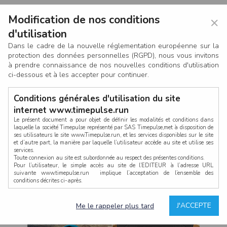
Modification de nos conditions
×
d'utilisation
Dans le cadre de la nouvelle réglementation européenne sur la
protection des données personnelles (RGPD), nous vous invitons
à prendre connaissance de nos nouvelles conditions d'utilisation
ci-dessous et à les accepter pour continuer.
Conditions générales d'utilisation du site
internet www.timepulse.run
Le présent document a pour objet de définir les modalités et conditions dans
laquelle la société Timepulse représenté par SAS Timepulse,met à disposition de
ses utilisateurs le site www.Timepulse.run, et les services disponibles sur le site
CONNEXION
et d’autre part, la manière par laquelle l’utilisateur accède au site et utilise ses
services.
Toute connexion au site est subordonnée au respect des présentes conditions.
Pour l’utilisateur, le simple accès au site de l’EDITEUR à l’adresse URL
suivante www.timepulse.run implique l’acceptation de l’ensemble des
conditions décrites ci-après.
Propriété intellectuelle
Mot de passe oublié ?
J'ACCEPTE
Me le rappeler plus tard
La structure générale du site www.timepulse.run, par quelque procédé que ce
soit, sans l'autorisation préalable et par écrit de Fourcherot Mickael et/ou de ses
partenaires est strictement interdite et serait susceptible de constituer une