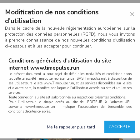
Modification de nos conditions
×
d'utilisation
Dans le cadre de la nouvelle réglementation européenne sur la
protection des données personnelles (RGPD), nous vous invitons
à prendre connaissance de nos nouvelles conditions d'utilisation
ci-dessous et à les accepter pour continuer.
Conditions générales d'utilisation du site
internet www.timepulse.run
Le présent document a pour objet de définir les modalités et conditions dans
laquelle la société Timepulse représenté par SAS Timepulse,met à disposition de
ses utilisateurs le site www.Timepulse.run, et les services disponibles sur le site
CONNEXION
et d’autre part, la manière par laquelle l’utilisateur accède au site et utilise ses
services.
Toute connexion au site est subordonnée au respect des présentes conditions.
Pour l’utilisateur, le simple accès au site de l’EDITEUR à l’adresse URL
suivante www.timepulse.run implique l’acceptation de l’ensemble des
conditions décrites ci-après.
Propriété intellectuelle
Mot de passe oublié ?
J'ACCEPTE
Me le rappeler plus tard
La structure générale du site www.timepulse.run, par quelque procédé que ce
soit, sans l'autorisation préalable et par écrit de Fourcherot Mickael et/ou de ses
partenaires est strictement interdite et serait susceptible de constituer une