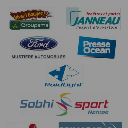
privées ainsi que quelques portions de bitume.
 La fourniture d’une autorisation parentale pour les
Balisage du parcours à l’aide de rubalises et de petits
mineurs sur le 17km.
panneaux
Tarif des inscriptions (hors commission d’inscription par
parfaitement identifiables, mais n’empêchant pas une
internet) :
vigilance permanente de la part du coureur pour ne
Dont 1 € par coureur payant reversé à une association
pas se
Nombre de dossards limité :
perdre ou sortir de la trace initiale.
Pour chacune des courses le nombre de dossards est
Départ et arrivée sur la commune de Mauves/Loire au
limité :
niveau du Champ de Foire (à proximité de la gare
17 km solo 700 dossards
SNCF).
55 km solo 400 dossards
Première course : Trail composé d’une seule boucle
55 km en relais à 2 100 équipes
d’environ 55km / 1250m D+, selon les trois formules
55 km en équipe à 3 50 équipes
suivantes.
Pour chacune des courses, si le 5 avril, le quota de
 Solo : course individuelle,
dossards est atteint, l’organisation procèdera à un
 En relais à 2 : avec passage du relais à environ mi-
blocage des
course au ravitaillement du Cellier (km 27).
inscriptions et à un tirage au sort parmi tous les
 En équipe à 3 : course en équipe indissociable de
inscrits. Les personnes non retenues seront alors
trois coureurs, ensembles du début à la fin.
intégralement
Seconde course : Course nature constituée d’une
remboursées.
seule boucle d’environ 17km / 300m D+, en individuel
Au-delà de cette date, les inscriptions resteront
3. Participation
ouvertes jusqu’à l’atteinte des quotas. Les inscriptions
Trail de 55 km ouvert à toute personne, homme ou
seront
femme, à partir de la catégorie Espoir, licenciée ou