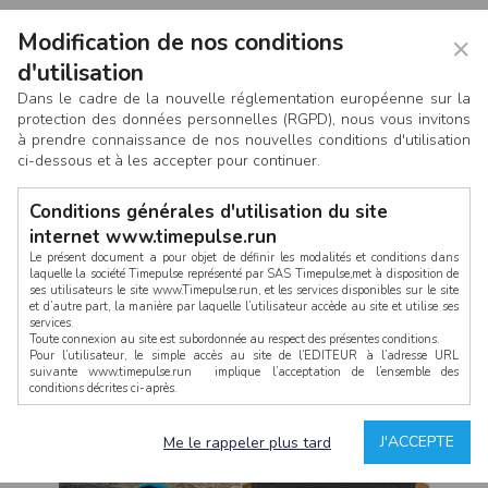
Modification de nos conditions
×
d'utilisation
Dans le cadre de la nouvelle réglementation européenne sur la
protection des données personnelles (RGPD), nous vous invitons
à prendre connaissance de nos nouvelles conditions d'utilisation
ci-dessous et à les accepter pour continuer.
Conditions générales d'utilisation du site
internet www.timepulse.run
Le présent document a pour objet de définir les modalités et conditions dans
laquelle la société Timepulse représenté par SAS Timepulse,met à disposition de
ses utilisateurs le site www.Timepulse.run, et les services disponibles sur le site
CONNEXION
et d’autre part, la manière par laquelle l’utilisateur accède au site et utilise ses
services.
Toute connexion au site est subordonnée au respect des présentes conditions.
Pour l’utilisateur, le simple accès au site de l’EDITEUR à l’adresse URL
suivante www.timepulse.run implique l’acceptation de l’ensemble des
conditions décrites ci-après.
Propriété intellectuelle
Mot de passe oublié ?
J'ACCEPTE
Me le rappeler plus tard
La structure générale du site www.timepulse.run, par quelque procédé que ce
soit, sans l'autorisation préalable et par écrit de Fourcherot Mickael et/ou de ses
partenaires est strictement interdite et serait susceptible de constituer une