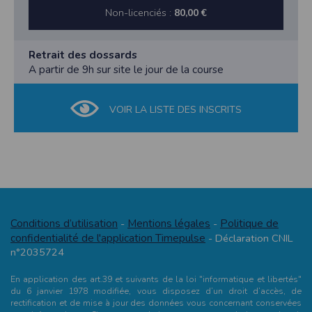
Non-licenciés :
80,00 €
Retrait des dossards
A partir de 9h sur site le jour de la course
VOIR LA LISTE DES INSCRITS
Conditions d’utilisation
Mentions légales
Politique de
-
-
confidentialité de l'application Timepulse
- Déclaration CNIL
n°2035724
En application des art.39 et suivants de la loi "informatique et libertés"
du 6 janvier 1978 modifiée, vous disposez d’un droit d’accès, de
rectification et de mise à jour des données vous concernant conservées