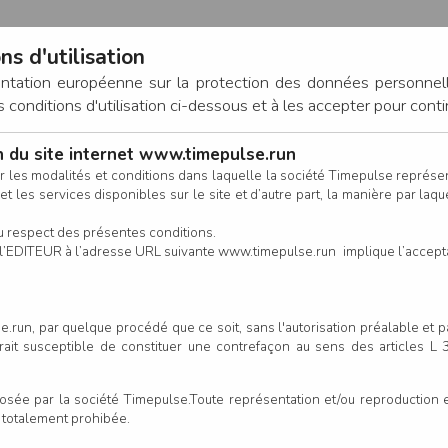
ns d'utilisation
entation européenne sur la protection des données personnel
onditions d'utilisation ci-dessous et à les accepter pour conti
on du site internet www.timepulse.run
CONNEXION
r les modalités et conditions dans laquelle la société Timepulse représ
t les services disponibles sur le site et d’autre part, la manière par laquel
CALENDRIER
RÉSULTATS
INSCRIPTION EN LIGNE
CO
u respect des présentes conditions.
 de l’EDITEUR à l’adresse URL suivante www.timepulse.run implique l’accep
.run, par quelque procédé que ce soit, sans l'autorisation préalable et 
serait susceptible de constituer une contrefaçon au sens des articles L
e par la société Timepulse.Toute représentation et/ou reproduction et/
t totalement prohibée.