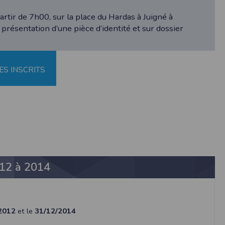
artir de 7h00, sur la place du Hardas à Juigné à
 présentation d’une pièce d’identité et sur dossier
étisme
ES INSCRITS
 de rectification aux informations qui vous
s légitimes, vous opposer au traitement des
12 à 2014
rmément à notre politique de confidentialité,
2012
et le
31/12/2014
s services de synchronisation de base, il est