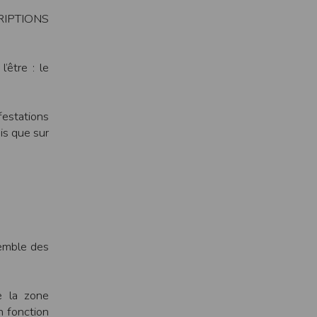
ens électronique ou téléphonique.
RIPTIONS
rvices.
e tout sans droit à indemnités. L’utilisateur
’être : le
uler pour l’utilisateur ou tout tiers.
n afin de les adapter aux évolutions du site
festations
is que sur
elque forme que ce soit sur la nature et les
ements éventuels. La communication de toute
otégées par un droit de propriété.
semble des
sur Internet
e l'éditeur
t à participer à des épreuves inscrites au
e la zone
n fonction