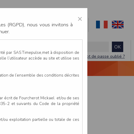
×
les (RGPD), nous vous invitons à
nuer.
enté par SAS Timepulse,met à disposition de
Mot de passe oublié ?
le l’utilisateur accède au site et utilise ses
NTACTEZ-NOUS
DEVIS
VIDÉO LIVE
tation de l’ensemble des conditions décrites
par écrit de Fourcherot Mickael et/ou de ses
 335-2 et suivants du Code de la propriété
ou exploitation partielle ou totale de ces