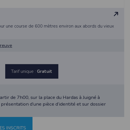
au suivi de la localisation de votre appareil,
hoto dans la galerie. Nous recueillons des
our une course de 600 mètres environ aux abords du vieux
preuve
llectée.
rmation from the photos you share. This app
Tarif unique :
Gratuit
artir de 7h00, sur la place du Hardas à Juigné à
 présentation d’une pièce d’identité et sur dossier
ES INSCRITS