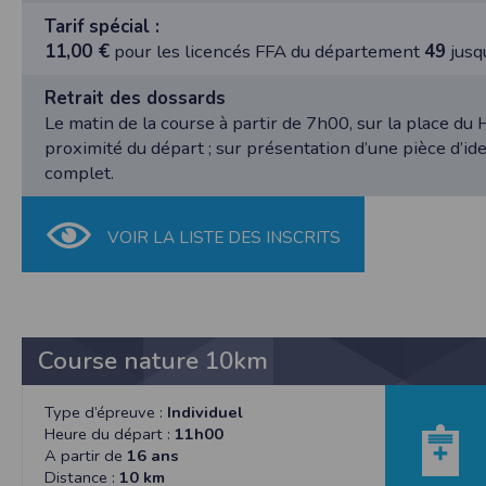
SAS TIMEPULSE
Tarif spécial :
96 rue du parc - Varades
11,00 €
pour les licencés FFA du département
49
jusq
44370 LoireAuxence
F.F.A :
Pour ce qui concerne les épreuves d’
Retrait des dossards
Le matin de la course à partir de 7h00, sur la place du 
CNIL :
Conditions d’utilisation - Mentions légales 
proximité du départ ; sur présentation d’une pièce d’ide
complet.
Conformément à la loi « informatique et li
concernent.
VOIR LA LISTE DES INSCRITS
Vous pouvez accèder aux informations vou
données vous concernant.
Conditions générales d'utilisatio
Course nature 10km
POLITIQUE DE CONFIDENTIALITÉ DE L'AP
Type d’épreuve :
Individuel
Informations sur la localisation
Heure du départ :
11h00
Nous collectons et traitons les informations
A partir de
16 ans
nous ne suivons pas la localisation de votre
Distance :
10 km