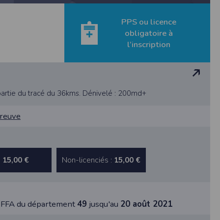
us êtes informés que le site est susceptible
rtaines parties de ce site ne peuvent être
PPS ou licence
cas communiquées à des tiers hormis pour la
obligatoire à
ulaires sont conformes à la Loi Informatique
t de réponse n'entraîne aucune conséquence
l’inscription
vice commandé. Les données sont également
 les coordonnées déclarées par l’acheteur
ication de vos données en nous adressant une
partie du tracé du 36kms. Dénivelé : 200md+
ctement limité. Des précautions techniques et
preuve
 personnes directement reliées à la société
aisons de sécurité, après suppression des
tion dudit Participant.
nu responsable si un organisateur décide de
:
Non-licenciés :
15,00 €
15,00 €
le lieu d’utilisation. En cas de contestation
ls compétents pour connaître de ce litige.
s FFA du département
49
jusqu'au
20 août 2021
 :