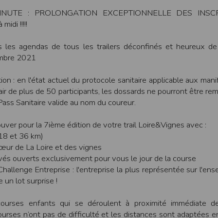
une assistance technique vis à vis de l’utilisateur que ce soit par des moy
E MINUTE : PROLONGATION EXCEPTIONNELLE DES INSC
idi !!!!!
e engagée en cas d’impossibilité d’accès à ce site et/ou d’utilisation des se
terrompre le site ou une partie des services, à tout moment sans préavis, l
 les agendas de tous les trailers déconfinés et heureux de l
pas responsable des interruptions, et des conséquences qui peuvent en déco
mbre 2021
isation
fier, à tout moment et sans préavis, les présentes conditions d’utilisatio
ion : en l'état actuel du protocole sanitaire applicable aux mani
air de plus de 50 participants, les dossards ne pourront être rem
Pass Sanitaire valide au nom du coureur.
tiques et les limites d’Internet, et notamment reconnaît que :
uver pour la 7ième édition de votre trail Loire&Vignes avec :
r les services accessibles par Internet et n’exerce aucun contrôle de qu
transiter par l’intermédiaire de son centre serveur.
 18 et 36 km)
rculant sur Internet ne sont pas protégées notamment contre les détourn
œur de La Loire et des vignes
sensible ou confidentielle se fait à ses risques et périls.
vés ouverts exclusivement pour vous le jour de la course
culant sur Internet peuvent être réglementées en termes d’usage ou être pr
Challenge Entreprise : l'entreprise la plus représentée sur l'en
 des données qu’il consulte, interroge et transfère sur Internet.
spose d’aucun moyen de contrôle sur le contenu des services accessibles 
un lot surprise !
te internet www.timepulse.run peuvent recevoir des offres des partenaires d
 site internet www.timepulse.run peuvent recevoir des offres les invitan
courses enfants qui se déroulent à proximité immédiate d
ourses n’ont pas de difficulté et les distances sont adaptées e