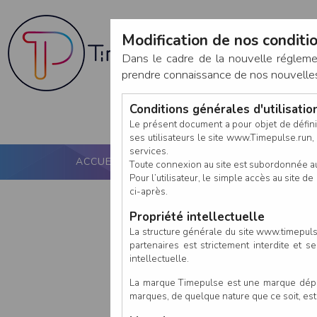
Modification de nos conditio
Dans le cadre de la nouvelle réglem
prendre connaissance de nos nouvelles c
Conditions générales d'utilisati
Le présent document a pour objet de défini
ses utilisateurs le site www.Timepulse.run, e
services.
ACCUEIL
PUCE ACTIVE
NOS SERVICES
Toute connexion au site est subordonnée a
Pour l’utilisateur, le simple accès au site
ci-après.
Propriété intellectuelle
La structure générale du site www.timepulse
partenaires est strictement interdite et 
intellectuelle.
La marque Timepulse est une marque déposé
marques, de quelque nature que ce soit, es