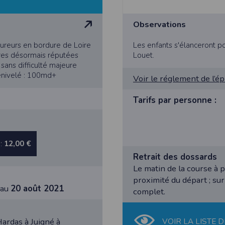
 appareil lorsque vous utilisez l'application. Si vous souhaitez mettre fin 
ant les paramètres de votre appareil.
Observations
.
ions pour l'appareil photo si l'utilisateur souhaite télécharger une p
oureurs en bordure de Loire
Les enfants s'élanceront p
artagez.
ères désormais réputées
Louet.
sans difficulté majeure
ions de vos contacts.
Dénivelé : 100md+
Voir le réglement de l’é
cation, aucune information sur vos cartes de crédit ou de débit ne sera co
Tarifs par personne :
e user is interested in uploading a photo to the gallery. We collect info
acts.
 :
12,00 €
ormation about your credit or debit cards will be collected.
Retrait des dossards
Le matin de la course à p
proximité du départ ; sur
'au
20 août 2021
complet.
Hardas à Juigné à
VOIR LA LISTE D