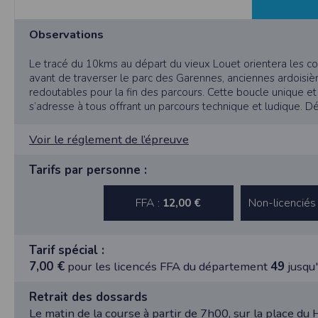
nécessaire de suivre la localisation de votre
vous pouvez le faire à tout moment en ajust
Observations
Partage d'informations entre utilisateurs
Cette application nécessite des autorisat
Le tracé du 10kms au départ du vieux Louet orientera les c
informations à partir des photos que vous p
avant de traverser le parc des Garennes, anciennes ardoisi
redoutables pour la fin des parcours. Cette boucle unique et 
Cette application ne requiert pas d'informat
s’adresse à tous offrant un parcours technique et ludique. 
Informations sur le paiement
Aucun paiement n'étant effectué dans l'appli
Voir le réglement de l’épreuve
Traduction in English :
This app requires camera permissions if th
Tarifs par personne :
does not require information from your cont
FFA :
Non-licenciés
12,00 €
Payment information
No payment is made within the app, so no inf
Tarif spécial :
7,00 €
pour les licencés FFA du département
49
jusqu
Retrait des dossards
Le matin de la course à partir de 7h00, sur la place du 