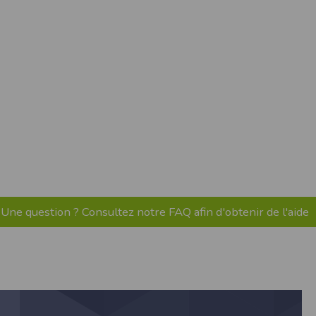
ne tablette ou un smartphone.
vous disposez d'un compte membre, retenir
Une question ? Consultez notre FAQ afin d'obtenir de l'aide
pulse.run
te à été déclaré à la Commission Nationale de
 des fonctionnalités du site. Les données
 pages web, et d'effectuer une localisation
es que vous nous transmettez volontairement