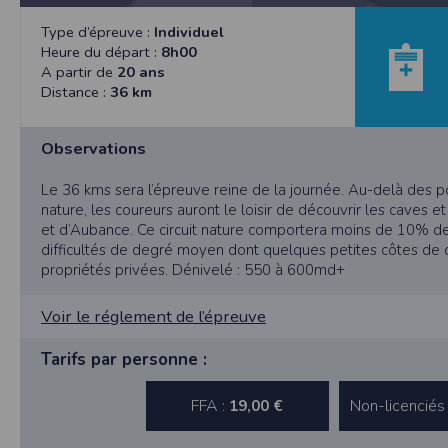
et concernent, a minima, votre identifiant,
de mettre en œuvre un procédé automatique
Type d’épreuve :
Individuel
fonctionnelle sans l’acceptation de cookie
Heure du départ :
8h00
bonne exécution de la prestation. Les infor
A partir de
20 ans
et Libertés. Nous vous informons que vos 
Distance :
36 km
particulière. Néanmoins, vos réponses do
agrégées dans le but d’établir des stati
pourront être communiquées sur réquisition 
Observations
demande en ce sens via l'email contact ou p
Le 36 kms sera l’épreuve reine de la journée. Au-delà des p
Sécurité des données collectées
nature, les coureurs auront le loisir de découvrir les caves e
L'accès au serveur et à l'interface Timepuls
et d’Aubance. Ce circuit nature comportera moins de 10% d
organisationnelles appropriées ont été pri
difficultés de degré moyen dont quelques petites côtes de 
peuvent accéder aux données personnelles
propriétés privées. Dénivelé : 550 à 600md+
données personnelles du Participant, Timepu
Timepulse met à disposition des organisate
Voir le réglement de l’épreuve
ne pas les activer dans son événement.
Tarifs par personne :
Droit applicable
Tant le présent site que les modalités et co
éventuelle, et après l’échec de toute tentat
FFA :
Non-licenciés
19,00 €
Pour toute question relative aux présentes co