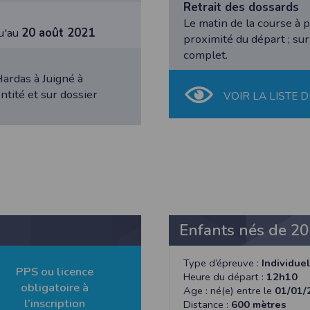
Retrait des dossards
Le matin de la course à p
u'au
20 août 2021
proximité du départ ; sur
complet.
athlétisme, les résultats sont transmis à la Fédération Française d’Athl
Hardas à Juigné à
- Déclaration CNIL n°
2155789
ntité et sur dossier
VOIR LA LISTE D
bertés » du 6 janvier 1978 modifiée, vous disposez d’un droit d’accès et
s concernant
en nous contactant ici
.Vous pouvez également, pour des motif
n de l'application Timepulse :
Enfants nés de 20
PLICATION TIMEPULSE
Type d’épreuve :
Individuel
PPS ou licence
Heure du départ :
12h10
obligatoire à
 de localisation lorsque vous vous inscrivez et utilisez les services. Confo
Age : né(e) entre le
01/01/
 appareil lorsque vous n'utilisez pas l'application, mais afin de fournir de
l’inscription
Distance :
600 mètres