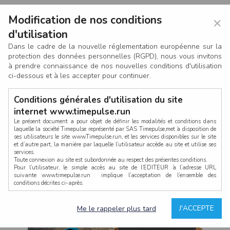
Modification de nos conditions
×
d'utilisation
Dans le cadre de la nouvelle réglementation européenne sur la
protection des données personnelles (RGPD), nous vous invitons
à prendre connaissance de nos nouvelles conditions d'utilisation
ci-dessous et à les accepter pour continuer.
Conditions générales d'utilisation du site
internet www.timepulse.run
Le présent document a pour objet de définir les modalités et conditions dans
laquelle la société Timepulse représenté par SAS Timepulse,met à disposition de
ses utilisateurs le site www.Timepulse.run, et les services disponibles sur le site
CONNEXION
et d’autre part, la manière par laquelle l’utilisateur accède au site et utilise ses
services.
Toute connexion au site est subordonnée au respect des présentes conditions.
Pour l’utilisateur, le simple accès au site de l’EDITEUR à l’adresse URL
suivante www.timepulse.run implique l’acceptation de l’ensemble des
conditions décrites ci-après.
Propriété intellectuelle
Mot de passe oublié ?
J'ACCEPTE
Me le rappeler plus tard
La structure générale du site www.timepulse.run, par quelque procédé que ce
soit, sans l'autorisation préalable et par écrit de Fourcherot Mickael et/ou de ses
partenaires est strictement interdite et serait susceptible de constituer une