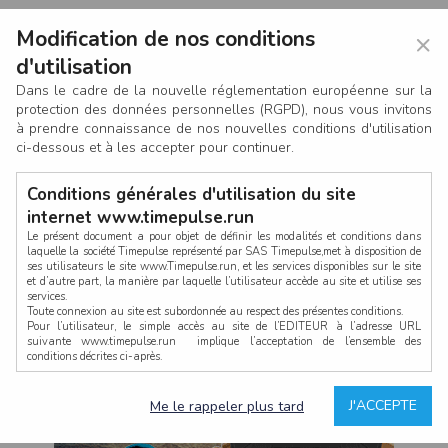
Modification de nos conditions
×
d'utilisation
Dans le cadre de la nouvelle réglementation européenne sur la
protection des données personnelles (RGPD), nous vous invitons
à prendre connaissance de nos nouvelles conditions d'utilisation
ci-dessous et à les accepter pour continuer.
Conditions générales d'utilisation du site
internet www.timepulse.run
Le présent document a pour objet de définir les modalités et conditions dans
laquelle la société Timepulse représenté par SAS Timepulse,met à disposition de
ses utilisateurs le site www.Timepulse.run, et les services disponibles sur le site
CONNEXION
et d’autre part, la manière par laquelle l’utilisateur accède au site et utilise ses
services.
Toute connexion au site est subordonnée au respect des présentes conditions.
Pour l’utilisateur, le simple accès au site de l’EDITEUR à l’adresse URL
suivante www.timepulse.run implique l’acceptation de l’ensemble des
conditions décrites ci-après.
Propriété intellectuelle
Mot de passe oublié ?
J'ACCEPTE
Me le rappeler plus tard
La structure générale du site www.timepulse.run, par quelque procédé que ce
soit, sans l'autorisation préalable et par écrit de Fourcherot Mickael et/ou de ses
partenaires est strictement interdite et serait susceptible de constituer une