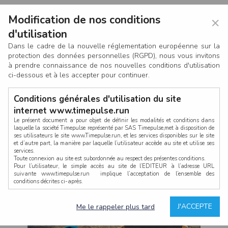
Modification de nos conditions
×
d'utilisation
Dans le cadre de la nouvelle réglementation européenne sur la
protection des données personnelles (RGPD), nous vous invitons
à prendre connaissance de nos nouvelles conditions d'utilisation
ci-dessous et à les accepter pour continuer.
Conditions générales d'utilisation du site
internet www.timepulse.run
Le présent document a pour objet de définir les modalités et conditions dans
laquelle la société Timepulse représenté par SAS Timepulse,met à disposition de
ses utilisateurs le site www.Timepulse.run, et les services disponibles sur le site
CONNEXION
et d’autre part, la manière par laquelle l’utilisateur accède au site et utilise ses
services.
Toute connexion au site est subordonnée au respect des présentes conditions.
Pour l’utilisateur, le simple accès au site de l’EDITEUR à l’adresse URL
suivante www.timepulse.run implique l’acceptation de l’ensemble des
conditions décrites ci-après.
Propriété intellectuelle
Mot de passe oublié ?
J'ACCEPTE
Me le rappeler plus tard
La structure générale du site www.timepulse.run, par quelque procédé que ce
soit, sans l'autorisation préalable et par écrit de Fourcherot Mickael et/ou de ses
partenaires est strictement interdite et serait susceptible de constituer une