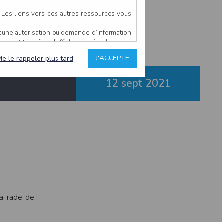
Octeville
. Les liens vers ces autres ressources vous
ucune autorisation ou demande d’information
convient toutefois d’afficher ce site dans une
u’il estime non conforme à l’objet du site
J'ACCEPTE
Me le rappeler plus tard
12 sept
2021
es comme étant fiables.
rs typographiques.
n sur ce site.
ent avoir fait l’objet de mises à jour. En
teur en prend connaissance.
de l’utilisateur, qui assume la totalité des
ernier.
e l’interprétation ou de l’utilisation des
la rade de
 événement hors du contrôle de l’EDITEUR, et
des services.
sions et des performances en terme de temps