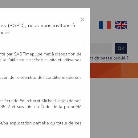
×
les (RGPD), nous vous invitons à
nuer.
enté par SAS Timepulse,met à disposition de
Mot de passe oublié ?
le l’utilisateur accède au site et utilise ses
NTACTEZ-NOUS
DEVIS
VIDÉO LIVE
tation de l’ensemble des conditions décrites
par écrit de Fourcherot Mickael et/ou de ses
 335-2 et suivants du Code de la propriété
ou exploitation partielle ou totale de ces