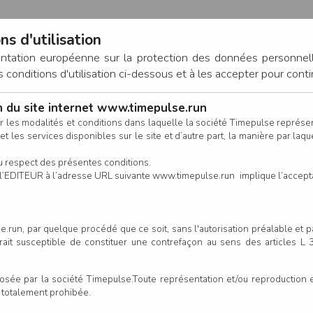
ns d'utilisation
entation européenne sur la protection des données personnel
onditions d'utilisation ci-dessous et à les accepter pour conti
on du site internet www.timepulse.run
CONNEXION
r les modalités et conditions dans laquelle la société Timepulse représ
t les services disponibles sur le site et d’autre part, la manière par laquel
CALENDRIER
RÉSULTATS
INSCRIPTION EN LIGNE
CO
u respect des présentes conditions.
 de l’EDITEUR à l’adresse URL suivante www.timepulse.run implique l’accep
.run, par quelque procédé que ce soit, sans l'autorisation préalable et 
serait susceptible de constituer une contrefaçon au sens des articles L
e par la société Timepulse.Toute représentation et/ou reproduction et/
t totalement prohibée.