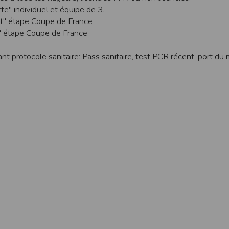
une assistance technique vis à vis de l’utilisateur que ce soit par des moy
" individuel et équipe de 3.
t" étape Coupe de France
e engagée en cas d’impossibilité d’accès à ce site et/ou d’utilisation des se
" étape Coupe de France
terrompre le site ou une partie des services, à tout moment sans préavis, l
pas responsable des interruptions, et des conséquences qui peuvent en déco
ant protocole sanitaire: Pass sanitaire, test PCR récent, port d
isation
fier, à tout moment et sans préavis, les présentes conditions d’utilisatio
tiques et les limites d’Internet, et notamment reconnaît que :
r les services accessibles par Internet et n’exerce aucun contrôle de qu
transiter par l’intermédiaire de son centre serveur.
rculant sur Internet ne sont pas protégées notamment contre les détourn
sensible ou confidentielle se fait à ses risques et périls.
culant sur Internet peuvent être réglementées en termes d’usage ou être pr
 des données qu’il consulte, interroge et transfère sur Internet.
spose d’aucun moyen de contrôle sur le contenu des services accessibles 
te internet www.timepulse.run peuvent recevoir des offres des partenaires d
 site internet www.timepulse.run peuvent recevoir des offres les invitan