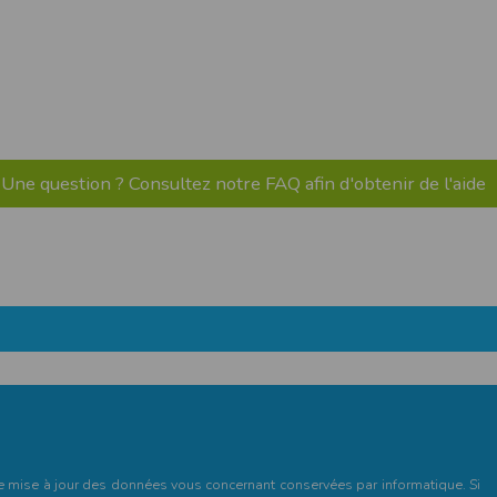
pr.xml
 avant qu’elles ne transitent sur le réseau.
n utilisant les dernières technologies de
i n’est pas accessible depuis l’extérieur.
Une question ? Consultez notre FAQ afin d'obtenir de l'aide
ience sur notre site peut en être affectée
ossibilité d'accéder à certaines pages ou
te de la finalité des cookies.
et de mise à jour des données vous concernant conservées par informatique. Si