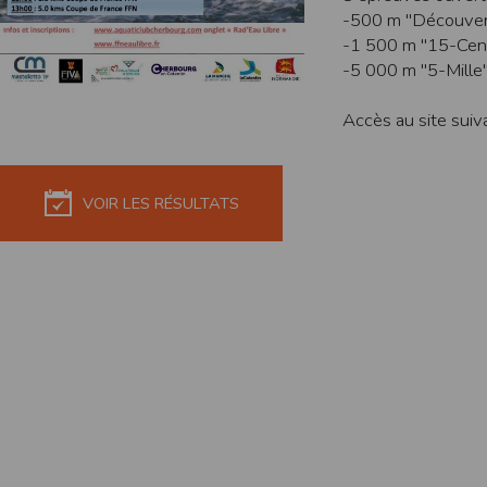
de réponse ou de qualité. Il n’est prévu auc
-500 m "Découverte
-1 500 m "15-Cen
La responsabilité de l’éditeur ne saurait êtr
-5 000 m "5-Mille
Par ailleurs, l’EDITEUR peut être amené à in
reconnaît et accepte que l’EDITEUR ne soit 
Accès au site suiv
Modification des conditions d’util
L’EDITEUR se réserve la possibilité de modi
et/ou de son exploitation.
VOIR LES RÉSULTATS
Règles d'usage d'Internet
L’utilisateur déclare accepter les caractéris
L’EDITEUR n’assume aucune responsabilité su
caractéristiques des données qui pourraient 
L’utilisateur reconnaît que les données ci
information jugée par l’utilisateur de nature 
L’utilisateur reconnaît que les données cir
L’utilisateur est seul responsable de l’usage
L’utilisateur reconnaît que l’EDITEUR ne di
L'éditeur informe que les utilisateurs du si
L'éditeur informe que les utilisateurs du
calendrier du site.