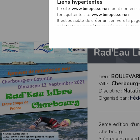
Rad'Eau 
Liens hypertextes
Le site
www.timepulse.run
peut contenir d
font quitter le site
www.timepulse.run
Il est possible de créer un lien vers la p
préalable ne peut être exigée par l’éditeur à
nouvelle fenêtre du navigateur. Cependant
www.timepulse.run
Responsabilité de l’éditeur
Rad'Eau L
Les informations et/ou documents figurant s
Toutefois, ces informations et/ou document
L’EDITEUR se réserve le droit de les corrig
Il est fortement recommandé de vérifier l’ex
Lieu :
BOULEVARD
Les informations et/ou documents disponib
Ville :
Cherbourg-
particulier, ils peuvent avoir fait l’objet d
Discipline :
Natati
L’utilisation des informations et/ou docume
Organisé par :
Féd
conséquences pouvant en découler, sans que
L’EDITEUR ne pourra en aucun cas être ten
informations et/ou documents disponibles su
Accès au site
2eme édition d'un
L’éditeur s’efforce de permettre l’accès au
Cherbourg.
sous réserve des éventuelles pannes et int
3 épreuves ouverte
Par conséquent, l’EDITEUR ne peut garantir