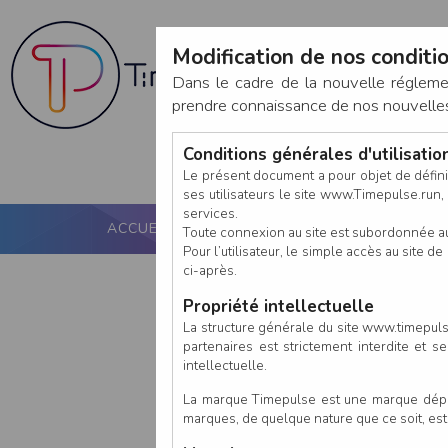
Modification de nos conditio
Dans le cadre de la nouvelle réglem
prendre connaissance de nos nouvelles c
Conditions générales d'utilisati
Le présent document a pour objet de défini
ses utilisateurs le site www.Timepulse.run, e
services.
ACCUEIL
PUCE ACTIVE
NOS SERVICES
Toute connexion au site est subordonnée a
Pour l’utilisateur, le simple accès au site
ci-après.
Propriété intellectuelle
La structure générale du site www.timepulse
partenaires est strictement interdite et 
intellectuelle.
La marque Timepulse est une marque déposé
marques, de quelque nature que ce soit, es