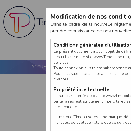
Modification de nos conditio
Dans le cadre de la nouvelle réglem
prendre connaissance de nos nouvelles c
Conditions générales d'utilisati
Le présent document a pour objet de défini
ses utilisateurs le site www.Timepulse.run, e
services.
ACCUEIL
PUCE ACTIVE
NOS SERVICES
Toute connexion au site est subordonnée a
Pour l’utilisateur, le simple accès au site
ci-après.
Propriété intellectuelle
La structure générale du site www.timepulse
partenaires est strictement interdite et 
intellectuelle.
La marque Timepulse est une marque déposé
marques, de quelque nature que ce soit, es