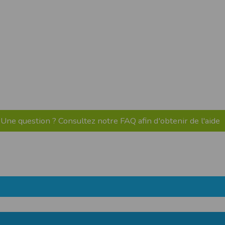
pr.xml
 avant qu’elles ne transitent sur le réseau.
n utilisant les dernières technologies de
i n’est pas accessible depuis l’extérieur.
ience sur notre site peut en être affectée
ossibilité d'accéder à certaines pages ou
te de la finalité des cookies.
Une question ? Consultez notre FAQ afin d'obtenir de l'aide