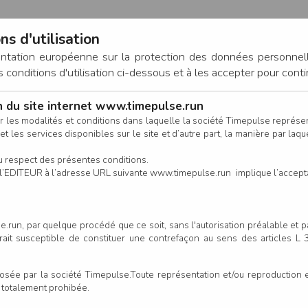
ns d'utilisation
entation européenne sur la protection des données personnel
onditions d'utilisation ci-dessous et à les accepter pour conti
on du site internet www.timepulse.run
CONNEXION
r les modalités et conditions dans laquelle la société Timepulse représ
t les services disponibles sur le site et d’autre part, la manière par laquel
CALENDRIER
RÉSULTATS
INSCRIPTION EN LIGNE
CO
u respect des présentes conditions.
 de l’EDITEUR à l’adresse URL suivante www.timepulse.run implique l’accep
.run, par quelque procédé que ce soit, sans l'autorisation préalable et 
serait susceptible de constituer une contrefaçon au sens des articles L
e par la société Timepulse.Toute représentation et/ou reproduction et/
t totalement prohibée.