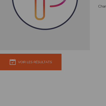
de réponse ou de qualité. Il n’est prévu auc
Cham
La responsabilité de l’éditeur ne saurait êtr
Par ailleurs, l’EDITEUR peut être amené à in
reconnaît et accepte que l’EDITEUR ne soit 
Modification des conditions d’util
L’EDITEUR se réserve la possibilité de modi
et/ou de son exploitation.
Règles d'usage d'Internet
L’utilisateur déclare accepter les caractéris
L’EDITEUR n’assume aucune responsabilité su
VOIR LES RÉSULTATS
caractéristiques des données qui pourraient 
L’utilisateur reconnaît que les données ci
information jugée par l’utilisateur de nature 
L’utilisateur reconnaît que les données cir
L’utilisateur est seul responsable de l’usage
L’utilisateur reconnaît que l’EDITEUR ne di
L'éditeur informe que les utilisateurs du si
L'éditeur informe que les utilisateurs du
calendrier du site.