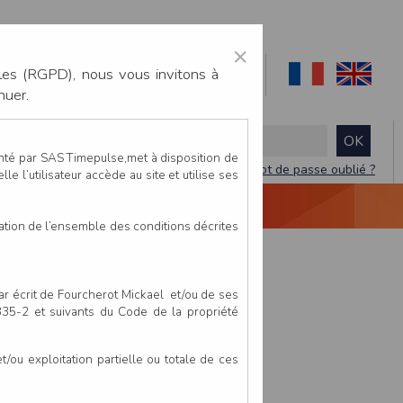
×
les (RGPD), nous vous invitons à
nuer.
enté par SAS Timepulse,met à disposition de
Mot de passe oublié ?
le l’utilisateur accède au site et utilise ses
NTACTEZ-NOUS
DEVIS
VIDÉO LIVE
tation de l’ensemble des conditions décrites
par écrit de Fourcherot Mickael et/ou de ses
 335-2 et suivants du Code de la propriété
ou exploitation partielle ou totale de ces