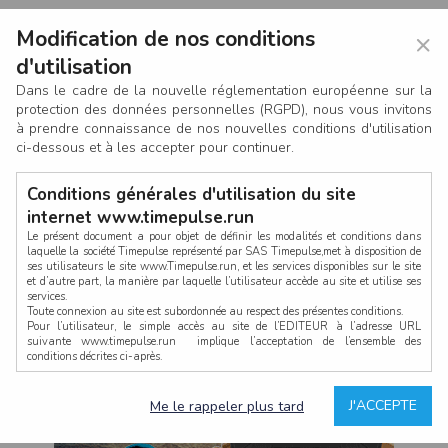
Modification de nos conditions
×
d'utilisation
Dans le cadre de la nouvelle réglementation européenne sur la
protection des données personnelles (RGPD), nous vous invitons
à prendre connaissance de nos nouvelles conditions d'utilisation
ci-dessous et à les accepter pour continuer.
Conditions générales d'utilisation du site
internet www.timepulse.run
Le présent document a pour objet de définir les modalités et conditions dans
laquelle la société Timepulse représenté par SAS Timepulse,met à disposition de
ses utilisateurs le site www.Timepulse.run, et les services disponibles sur le site
CONNEXION
et d’autre part, la manière par laquelle l’utilisateur accède au site et utilise ses
services.
Toute connexion au site est subordonnée au respect des présentes conditions.
Pour l’utilisateur, le simple accès au site de l’EDITEUR à l’adresse URL
suivante www.timepulse.run implique l’acceptation de l’ensemble des
conditions décrites ci-après.
Propriété intellectuelle
Mot de passe oublié ?
J'ACCEPTE
Me le rappeler plus tard
La structure générale du site www.timepulse.run, par quelque procédé que ce
soit, sans l'autorisation préalable et par écrit de Fourcherot Mickael et/ou de ses
partenaires est strictement interdite et serait susceptible de constituer une